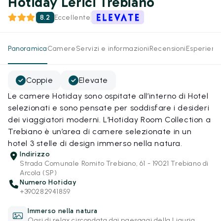
Hotiday Lerici Trebiano
8.2
Eccellente
Panoramica
Camere
Servizi e informazioni
Recensioni
Esperienz
Coppie
Elevate
Le camere Hotiday sono ospitate all’interno di Hotel
selezionati e sono pensate per soddisfare i desideri
dei viaggiatori moderni. L’Hotiday Room Collection a
Trebiano è un’area di camere selezionate in un
hotel 3 stelle di design immerso nella natura.
Indirizzo
Strada Comunale Romito Trebiano, 61 - 19021 Trebiano di
Arcola (SP)
Numero Hotiday
+390282941859
Immerso nella natura
Oasi di relax circondata dai paesaggi della Liguria.