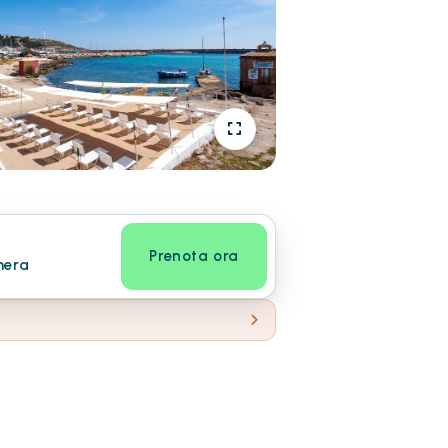
Prenota ora
mera