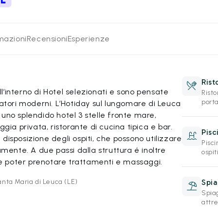
rmazioni
Recensioni
Esperienze
Rist
’interno di Hotel selezionati e sono pensate
Rist
porta
iatori moderni. L’Hotiday sul lungomare di Leuca
uno splendido hotel 3 stelle fronte mare,
ggia privata, ristorante di cucina tipica e bar.
Pisc
disposizione degli ospiti, che possono utilizzare
Pisci
amente. A due passi dalla struttura é inoltre
ospi
 poter prenotare trattamenti e massaggi.
nta Maria di Leuca (LE)
Spia
Spiag
attre