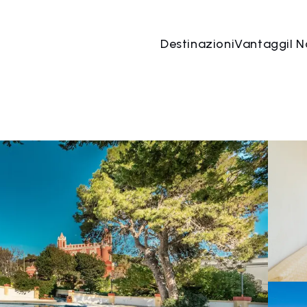
Destinazioni
Vantaggi
I N
06 ago
→
07 ago
2 Persone, 1 Camera
Prenota o