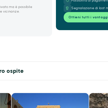
Possibilità di pagamen
ivato ma è possibile
Segnalazione di last m
e vicinanze.
Ottieni tutti i vantagg
tro ospite