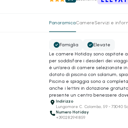
Panoramica
Camere
Servizi e info
Famiglia
Elevate
Le camere Hotiday sono ospitate all
per soddisfare i desideri dei viagg
è un’area di camere selezionate in 
dotato di piscina con solarium, spia
Piscina e spiaggia sono a completa 
anche i lettini in dotazione gratuit
presente un centro benessere dove
Indirizzo
Lungomare C. Colombo, 59 - 73040 Sa
Numero Hotiday
+390282941859