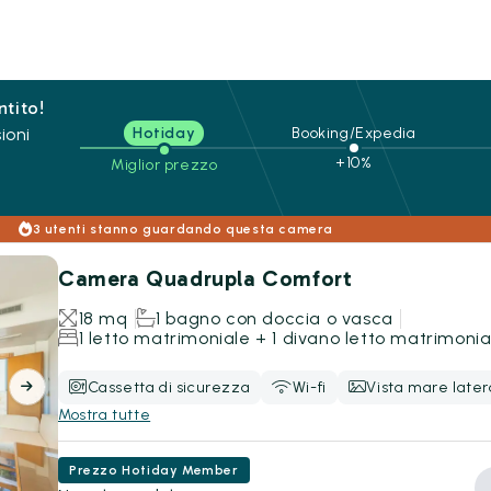
ntito!
ioni
Hotiday
Booking/Expedia
+10%
Miglior prezzo
3 utenti stanno guardando questa camera
Camera Quadrupla Comfort
18 mq
1 bagno con doccia o vasca
1 letto matrimoniale + 1 divano letto matrimonia
Cassetta di sicurezza
Wi-fi
Vista mare later
Mostra tutte
Prezzo Hotiday Member