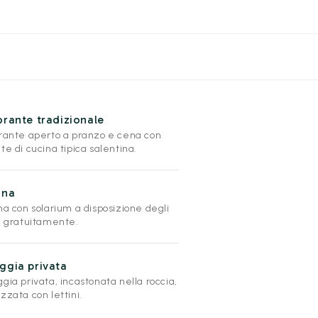
orante tradizionale
orante aperto a pranzo e cena con
te di cucina tipica salentina.
ina
na con solarium a disposizione degli
ti gratuitamente.
ggia privata
gia privata, incastonata nella roccia,
zzata con lettini.