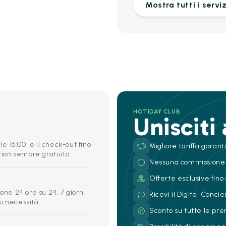
Mostra tutti i serviz
HOTIDAY CLUB
Unisciti
le 16:00, e il check-out fino
Migliore tariffa garant
ption sempre gratuito.
Nessuna commissione
Offerte esclusive fino 
one 24 ore su 24, 7 giorni
Ricevi il Digital Conc
si necessità.
Sconto su tutte le pre