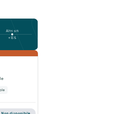
Altri siti
+15%
le
ale
Non disponibile