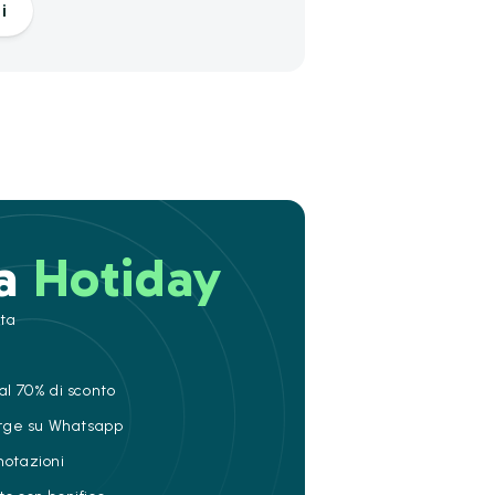
i
 a
Hotiday
ita
al 70% di sconto
ierge su Whatsapp
notazioni