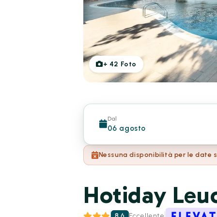
+
42
Foto
Dal
06 agosto
Nessuna disponibilità per le date 
Hotiday Leu
8.6
Eccellente