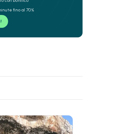
to con bonifico
inute fino al 70%
i!