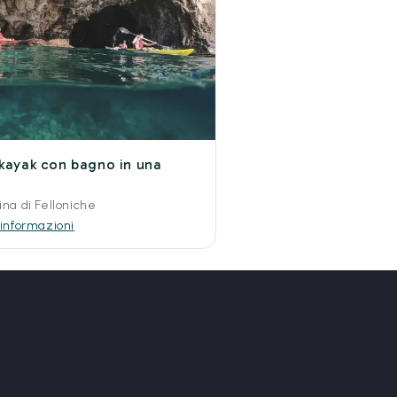
 kayak con bagno in una
na di Felloniche
 informazioni