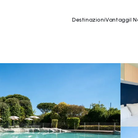
Destinazioni
Vantaggi
I N
09 ago
→
10 ago
2 Persone, 1 Camera
Prenota o