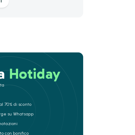
i
 a
Hotiday
ita
al 70% di sconto
ierge su Whatsapp
notazioni
to con bonifico