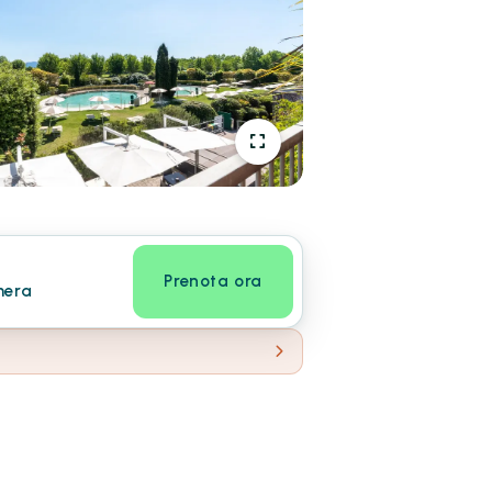
Prenota ora
mera