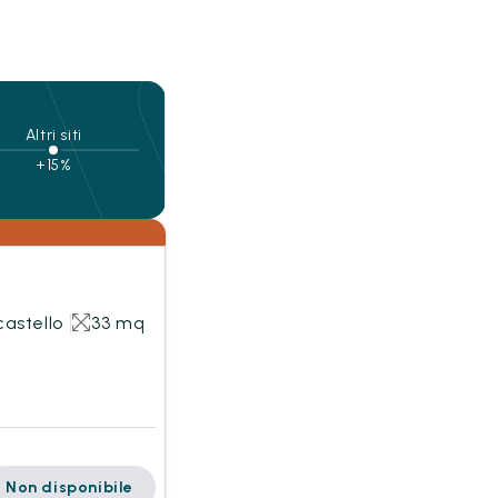
Altri siti
+15%
castello
33 mq
Non disponibile