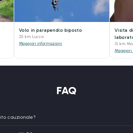
Volo in parapendio biposto
Visita d
25 km Lucca
laborat
Maggiori informazioni
15 km Ma
Maggiori
FAQ
sito cauzionale?