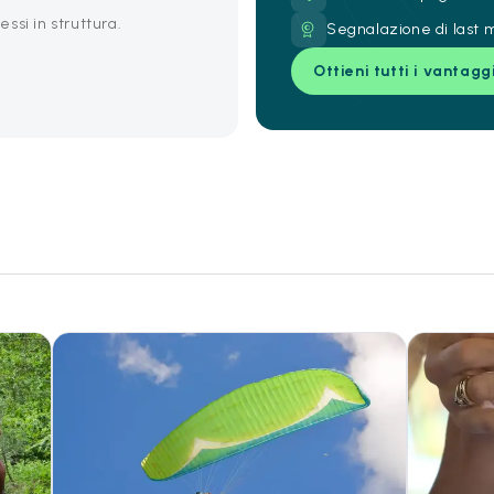
ssi in struttura.
Segnalazione di last m
Ottieni tutti i vantagg