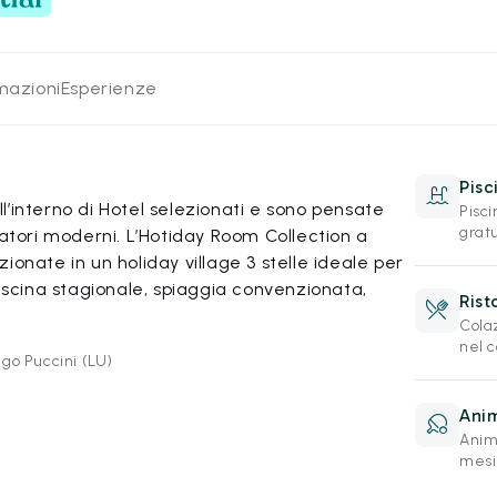
rmazioni
Esperienze
Pisc
’interno di Hotel selezionati e sono pensate
Pisci
grat
iatori moderni. L’Hotiday Room Collection a
ionate in un holiday village 3 stelle ideale per
piscina stagionale, spiaggia convenzionata,
Rist
Cola
nel c
ago Puccini (LU)
Anim
Anim
mesi 