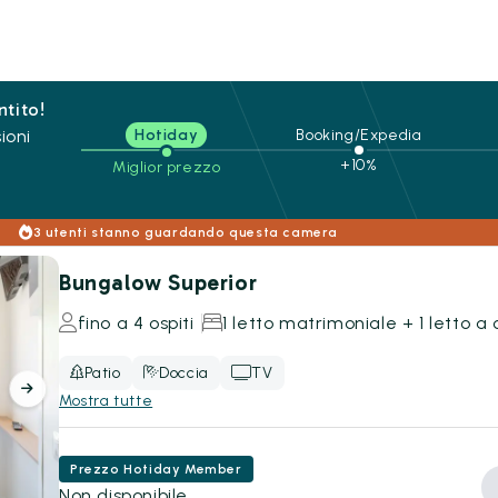
ntito!
ioni
Hotiday
Booking/Expedia
+10%
Miglior prezzo
3 utenti stanno guardando questa camera
Bungalow Superior
fino a 4 ospiti
1 letto matrimoniale + 1 letto a 
Patio
Doccia
TV
Mostra tutte
Prezzo Hotiday Member
Non disponibile