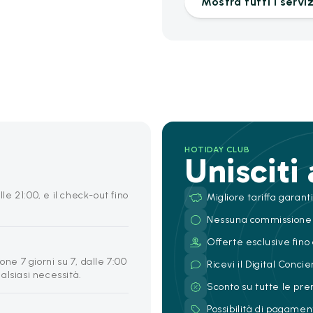
Mostra tutti i serviz
HOTIDAY CLUB
Unisciti
lle 21:00, e il check-out fino
Migliore tariffa garant
Nessuna commissione
Offerte esclusive fino 
one 7 giorni su 7, dalle 7:00
Ricevi il Digital Conc
ualsiasi necessità.
Sconto su tutte le pre
Possibilità di pagamen