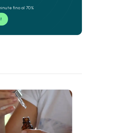
inute fino al 70%
i!