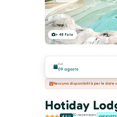
+
48
Foto
Dal
09 agosto
Nessuna disponibilità per le date 
Hotiday Lod
10 recensioni
4.6
/
5