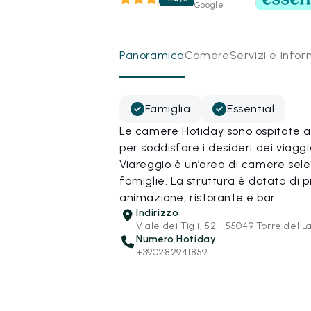
Google
Panoramica
Camere
Servizi e info
Famiglia
Essential
Le camere Hotiday sono ospitate all
per soddisfare i desideri dei viagg
Viareggio è un’area di camere selez
famiglie. La struttura è dotata di 
animazione, ristorante e bar.
Indirizzo
Viale dei Tigli, 52 - 55049 Torre del L
Numero Hotiday
+390282941859