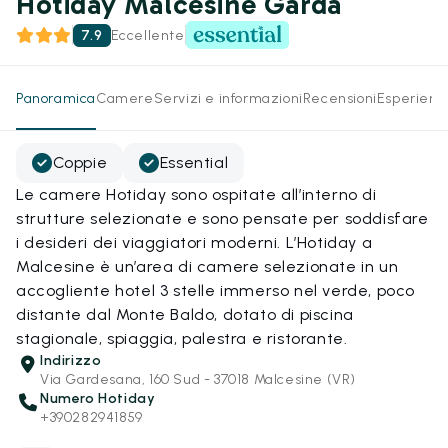
Hotiday Malcesine Garda
7.9
Eccellente
Panoramica
Camere
Servizi e informazioni
Recensioni
Esperienz
Coppie
Essential
Le camere Hotiday sono ospitate all’interno di
strutture selezionate e sono pensate per soddisfare
i desideri dei viaggiatori moderni. L’Hotiday a
Malcesine è un’area di camere selezionate in un
accogliente hotel 3 stelle immerso nel verde, poco
distante dal Monte Baldo, dotato di piscina
stagionale, spiaggia, palestra e ristorante.
Indirizzo
Via Gardesana, 160 Sud - 37018 Malcesine (VR)
Numero Hotiday
+390282941859