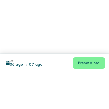
Dal
Prenota ora
06 ago
→
07 ago