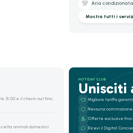
Aria condizionat
Mostra tutti i serviz
HOTIDAY CLUB
Unisciti
le 15:00 e il check-out fino
Migliore tariffa garant
Nessuna commissione
Offerte esclusive fino 
ccetta animali domestici.
Ricevi il Digital Conc