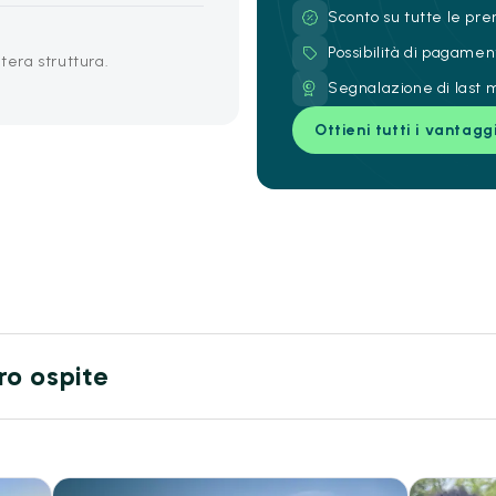
Sconto su tutte le pre
Possibilità di pagamen
tera struttura.
Segnalazione di last m
Ottieni tutti i vantagg
tro ospite