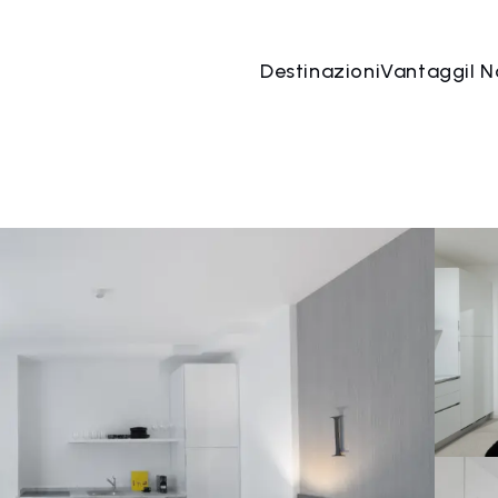
Destinazioni
Vantaggi
I N
07 ago
→
08 ago
2 Persone, 1 Camera
Prenota o