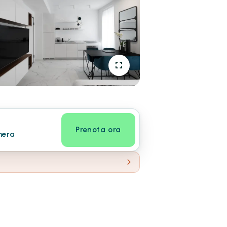
Prenota ora
mera