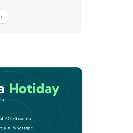
a
i
 a
Hotiday
ita
al 70% di sconto
ierge su Whatsapp