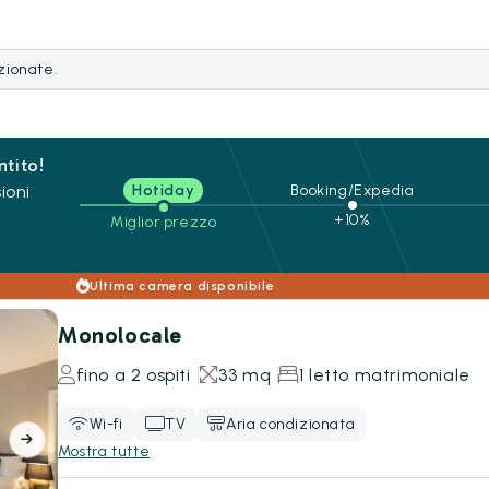
ezionate.
ntito!
ioni
Hotiday
Booking/Expedia
+10%
Miglior prezzo
Ultima camera disponibile
Monolocale
fino a 2 ospiti
33 mq
1 letto matrimoniale
Wi-fi
TV
Aria condizionata
Mostra tutte