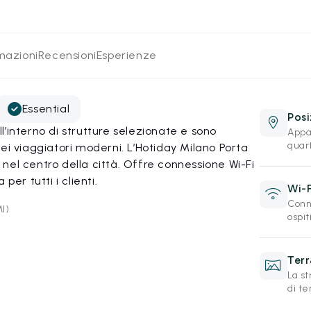
rmazioni
Recensioni
Esperienze
Essential
Posi
’interno di strutture selezionate e sono
Appa
quar
ei viaggiatori moderni. L’Hotiday Milano Porta
nel centro della città. Offre connessione Wi-Fi
per tutti i clienti.
Wi-F
Conne
MI)
ospiti
Ter
La s
di te