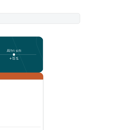
Altri siti
+15%