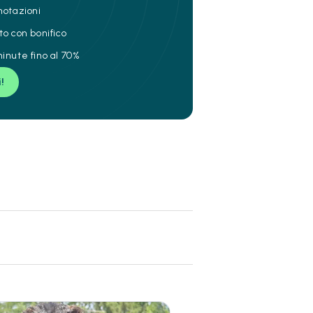
notazioni
to con bonifico
inute fino al 70%
i!