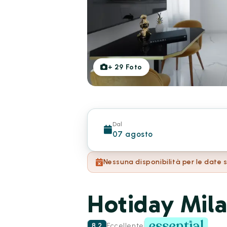
+
29
Foto
Dal
07 agosto
Nessuna disponibilità per le date 
Hotiday Mil
8.2
Eccellente