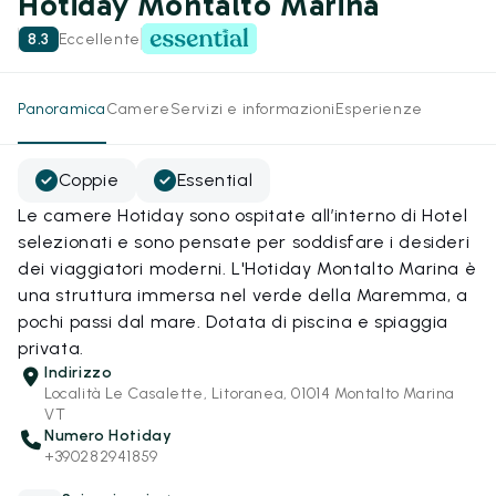
Hotiday Montalto Marina
8.3
Eccellente
Panoramica
Camere
Servizi e informazioni
Esperienze
Coppie
Essential
Le camere Hotiday sono ospitate all’interno di Hotel
selezionati e sono pensate per soddisfare i desideri
dei viaggiatori moderni. L'Hotiday Montalto Marina è
una struttura immersa nel verde della Maremma, a
pochi passi dal mare. Dotata di piscina e spiaggia
privata.
Indirizzo
Località Le Casalette, Litoranea, 01014 Montalto Marina
VT
Numero Hotiday
+390282941859