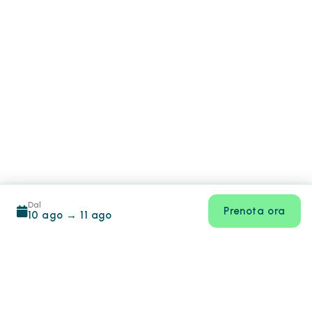
Dal
Prenota ora
10 ago
→
11 ago