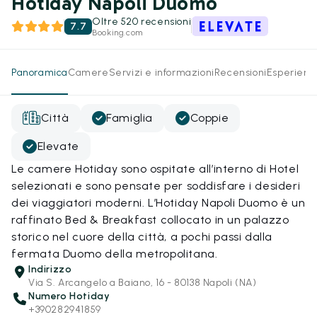
Hotiday Napoli Duomo
Oltre 520 recensioni
7.7
Booking.com
Panoramica
Camere
Servizi e informazioni
Recensioni
Esperienz
Città
Famiglia
Coppie
Elevate
Le camere Hotiday sono ospitate all’interno di Hotel
selezionati e sono pensate per soddisfare i desideri
dei viaggiatori moderni. L’Hotiday Napoli Duomo è un
raffinato Bed & Breakfast collocato in un palazzo
storico nel cuore della città, a pochi passi dalla
fermata Duomo della metropolitana.
Indirizzo
Via S. Arcangelo a Baiano, 16 - 80138 Napoli (NA)
Numero Hotiday
+390282941859