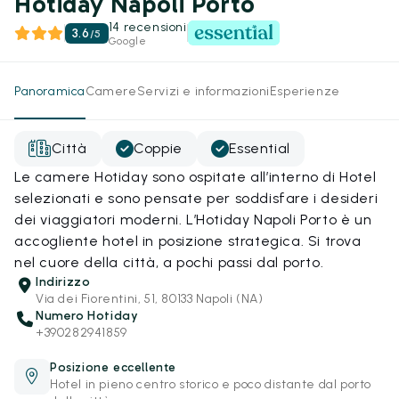
Hotiday Napoli Porto
14 recensioni
3.6
/
5
Google
Panoramica
Camere
Servizi e informazioni
Esperienze
Città
Coppie
Essential
Le camere Hotiday sono ospitate all’interno di Hotel
selezionati e sono pensate per soddisfare i desideri
dei viaggiatori moderni. L’Hotiday Napoli Porto è un
accogliente hotel in posizione strategica. Si trova
nel cuore della città, a pochi passi dal porto.
Indirizzo
Via dei Fiorentini, 51, 80133 Napoli (NA)
Numero Hotiday
+390282941859
Posizione eccellente
Hotel in pieno centro storico e poco distante dal porto