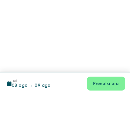
Dal
Prenota ora
08 ago
→
09 ago