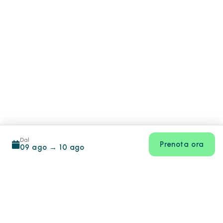
Dal
Prenota ora
09 ago
→
10 ago