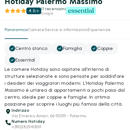
Hotiday Palermo Massimo
11 recensioni
4.5
/
5
Google
Panoramica
Camere
Servizi e informazioni
Esperienze
Centro storico
Famiglia
Coppie
Essential
Le camere Hotiday sono ospitate all’interno di
strutture selezionate e sono pensate per soddisfare
i desideri dei viaggiatori moderni. L’Hotiday Palermo
Massimo è un’area di appartamenti a pochi passi dal
centro, ideale per coppie e famiglie. In ottima
posizione per scoprire i luoghi più famosi della città.
Indirizzo
Via Emerico Amari, 66 90139 - Palermo
Numero Hotiday
+390282941859