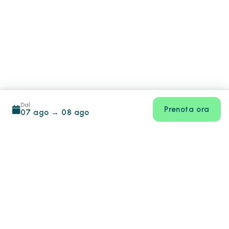
Dal
Prenota ora
07 ago
→
08 ago
Footer