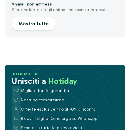
Animali non ammessi
Sfortunatamente gli animali non sono ammessi.
Mostra tutte
HOTIDAY CLUB
Unisciti a
Hotiday
Migliore tariffa garantita
Nessuna commissione
Offerte esclusive fino al 70% di sconto
Ricevi il Digital Concierge su Whatsapp
Sconto su tutte le prenotazioni