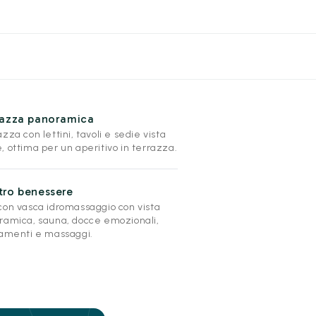
razza panoramica
zza con lettini, tavoli e sedie vista
 ottima per un aperitivo in terrazza.
tro benessere
con vasca idromassaggio con vista
ramica, sauna, docce emozionali,
tamenti e massaggi.