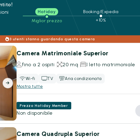
ntito!
ioni
Hotiday
Booking/Expedia
+10%
Miglior prezzo
3 utenti stanno guardando questa camera
Camera Matrimoniale Superior
fino a 2 ospiti
20 mq
1 letto matrimoniale
Wi-fi
TV
Aria condizionata
Mostra tutte
Prezzo Hotiday Member
Non disponibile
Camera Quadrupla Superior