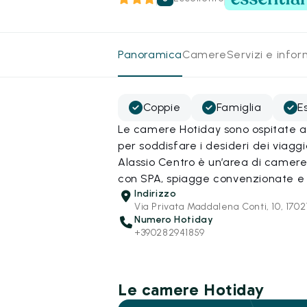
Panoramica
Camere
Servizi e info
Coppie
Famiglia
E
Le camere Hotiday sono ospitate all
per soddisfare i desideri dei viagg
Alassio Centro è un’area di camere 
con SPA, spiagge convenzionate e 
Indirizzo
Via Privata Maddalena Conti, 10, 1702
Numero Hotiday
+390282941859
Le camere Hotiday