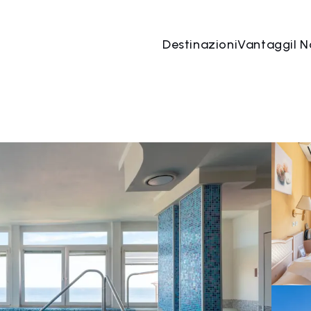
Destinazioni
Vantaggi
I N
07 ago
→
08 ago
2 Persone, 1 Camera
Prenota o
o