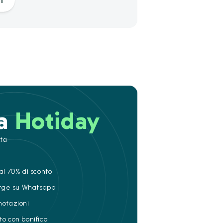
i
 a
Hotiday
ita
al 70% di sconto
ierge su Whatsapp
notazioni
to con bonifico