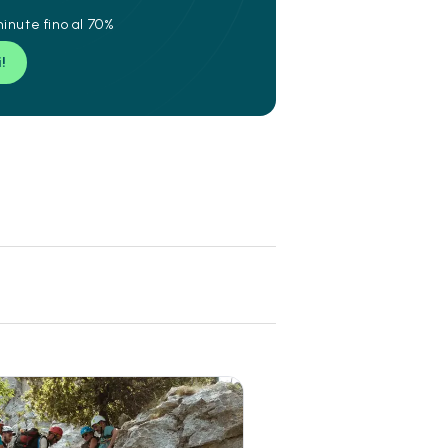
inute fino al 70%
i!