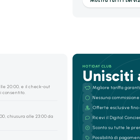
Mostra tutti i serviz
HOTIDAY CLUB
Unisciti
alle 20:00, e il check-out
Migliore tariffa garant
i consentito.
Nessuna commissione
Offerte esclusive fino 
00, chiusura alle 23:00 da
Ricevi il Digital Conc
Sconto su tutte le pre
Possibilità di pagamen