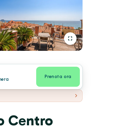
Prenota ora
mera
o Centro