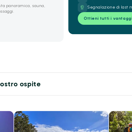
sta panoramica, sauna,
Segnalazione di last m
ssaggi.
Ottieni tutti i vantagg
 nostro ospite