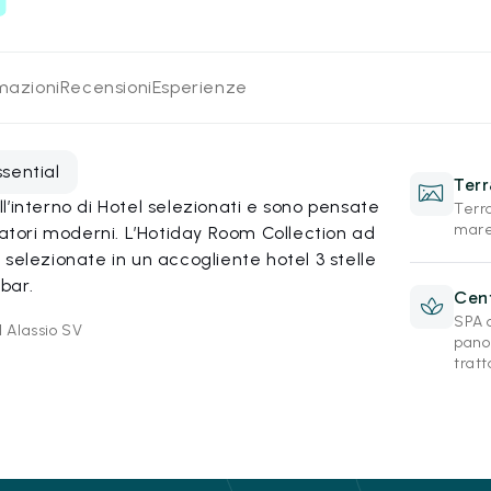
rmazioni
Recensioni
Esperienze
ssential
Ter
’interno di Hotel selezionati e sono pensate
Terra
mare,
iatori moderni. L’Hotiday Room Collection ad
selezionate in un accogliente hotel 3 stelle
bar.
Cen
SPA 
1 Alassio SV
pano
trat