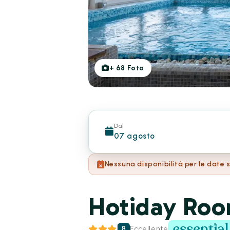
+
68
Foto
Dal
07 agosto
Nessuna disponibilità per le date 
Hotiday Room
8
Eccellente