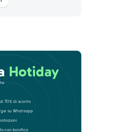
i
 a
Hotiday
ita
al 70% di sconto
ierge su Whatsapp
notazioni
to con bonifico