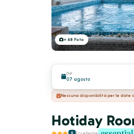
+
68
Foto
Dal
07 agosto
Nessuna disponibilità per le date 
Hotiday Room
8
Eccellente