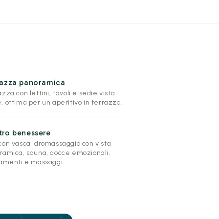
razza panoramica
zza con lettini, tavoli e sedie vista
 ottima per un aperitivo in terrazza.
tro benessere
con vasca idromassaggio con vista
ramica, sauna, docce emozionali,
tamenti e massaggi.