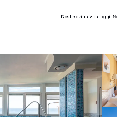
Destinazioni
Vantaggi
I N
07 ago
→
08 ago
2 Persone, 1 Camera
Prenota o
o