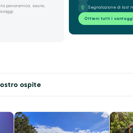
sta panoramica, sauna,
Segnalazione di last m
ssaggi.
Ottieni tutti i vantagg
 nostro ospite