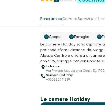
Panoramica
Camere
Servizi e info
Coppie
Famiglia
E
Le camere Hotiday sono ospitate all
per soddisfare i desideri dei viagg
Alassio Centro è un’area di camere 
con SPA, spiagge convenzionate e 
Indirizzo
Via Privata Maddalena Conti, 10, 1702
Numero Hotiday
+390282941859
Le camere Hotiday