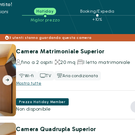
ntito!
ioni
Hotiday
Booking/Expedia
+10%
Miglior prezzo
3 utenti stanno guardando questa camera
Camera Matrimoniale Superior
fino a 2 ospiti
20 mq
1 letto matrimoniale
Wi-fi
TV
Aria condizionata
Mostra tutte
Prezzo Hotiday Member
Non disponibile
Camera Quadrupla Superior