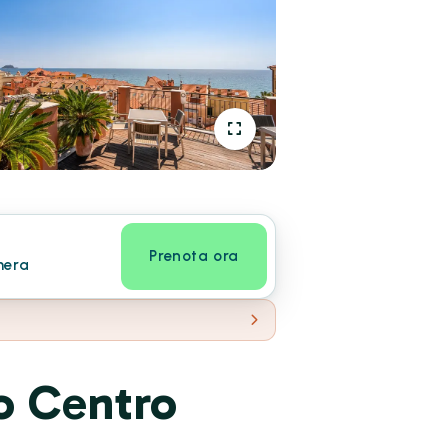
Prenota ora
mera
o Centro