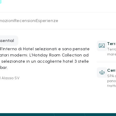
rmazioni
Recensioni
Esperienze
ssential
Ter
’interno di Hotel selezionati e sono pensate
Terra
mare,
iatori moderni. L’Hotiday Room Collection ad
selezionate in un accogliente hotel 3 stelle
bar.
Cen
SPA 
1 Alassio SV
pano
trat