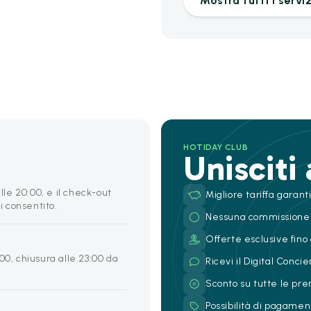
Mostra tutti i serviz
HOTIDAY CLUB
Unisciti
alle 20:00, e il check-out
Migliore tariffa garant
i consentito.
Nessuna commissione
Offerte esclusive fino 
00, chiusura alle 23:00 da
Ricevi il Digital Conc
Sconto su tutte le pre
Possibilità di pagamen