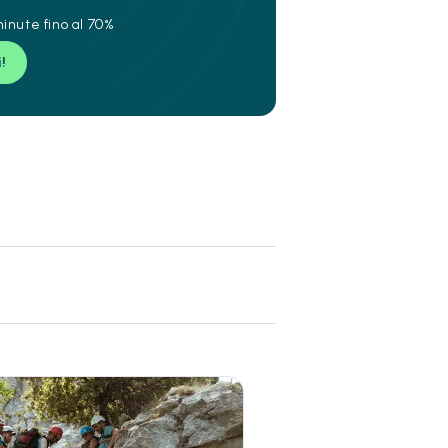
inute fino al 70%
i!