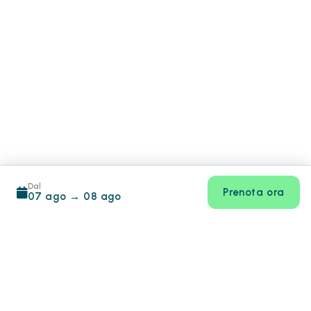
Dal
Prenota ora
07 ago
→
08 ago