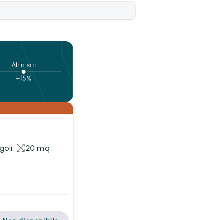
Altri siti
+15%
goli
20 mq