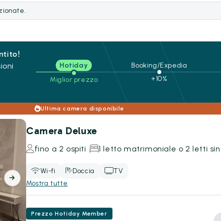
ezionate.
ntito!
ioni
Hotiday
Booking/Expedia
+10%
Miglior prezzo
Ultima camera disponibile
Camera Deluxe
fino a 2 ospiti
1 letto matrimoniale o 2 letti sin
Wi-fi
Doccia
TV
Mostra tutte
Prezzo Hotiday Member