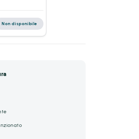
Non disponibile
ura
nte
enzionato
a