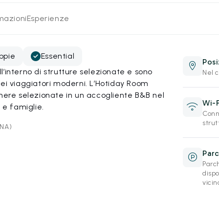
rmazioni
Esperienze
ppie
Essential
Posi
’interno di strutture selezionate e sono
Nel c
dei viaggiatori moderni. L’Hotiday Room
amere selezionate in un accogliente B&B nel
Wi-F
 e famiglie.
Conne
strut
(NA)
Par
Parc
disp
vici