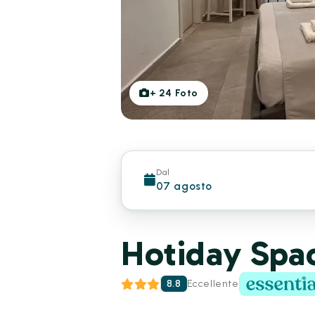
+
24
Foto
Dal
07 agosto
Hotiday Spa
8.8
Eccellente