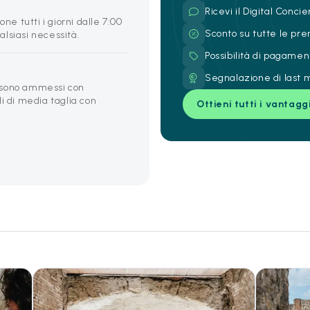
Ricevi il Digital Conc
ne tutti i giorni dalle 7:00
Sconto su tutte le pre
ualsiasi necessità.
Possibilità di pagamen
Segnalazione di last m
g) sono ammessi con
i di media taglia con
Ottieni tutti i vantagg