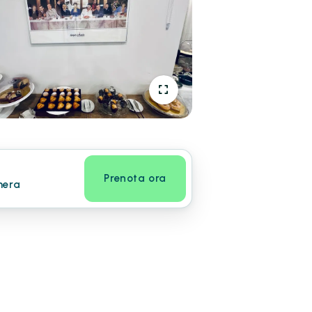
Prenota ora
mera