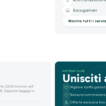
Asciugamani
Mostra tutti i serviz
HOTIDAY CLUB
Unisciti
alle 23:00 tramite self
Migliore tariffa garant
00. Deposito bagagli in
Nessuna commissione
Offerte esclusive fino 