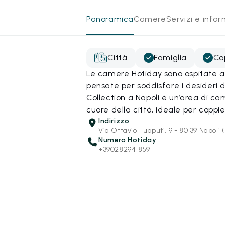
Panoramica
Camere
Servizi e info
Città
Famiglia
Co
Le camere Hotiday sono ospitate all
pensate per soddisfare i desideri 
Collection a Napoli è un’area di c
cuore della città, ideale per coppie
Indirizzo
Via Ottavio Tupputi, 9 - 80139 Napoli 
Numero Hotiday
+390282941859