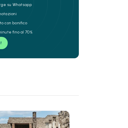
ierge su Whatsapp
notazioni
to con bonifico
inute fino al 70%
i!