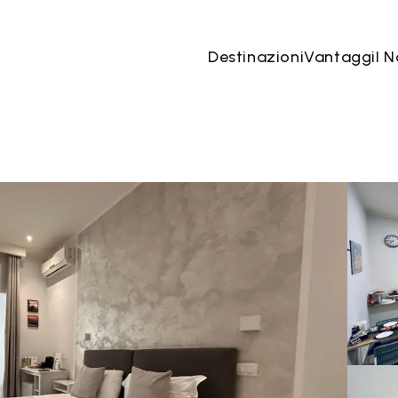
Destinazioni
Vantaggi
I N
07 ago
→
08 ago
2 Persone, 1 Camera
Prenota o