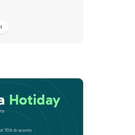
i
 a
Hotiday
ita
al 70% di sconto