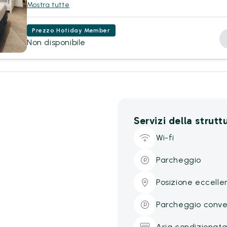
Mostra tutte
Prezzo Hotiday Member
Non disponibile
Servizi della strutt
Wi-fi
Parcheggio
Posizione eccelle
Parcheggio conv
Aria condizionat