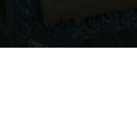
Navigazione
Le
Home
In
Accedi
In
Miglior Prezzo Garantito
Co
Diventa Hotel Partner
Po
de
Pr