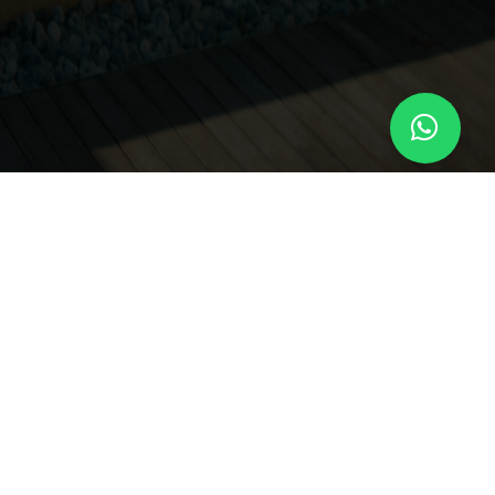
gali
formativa agli
teressati
okie Policy
litica per la sicurezza
i dati personali
ivacy cookie