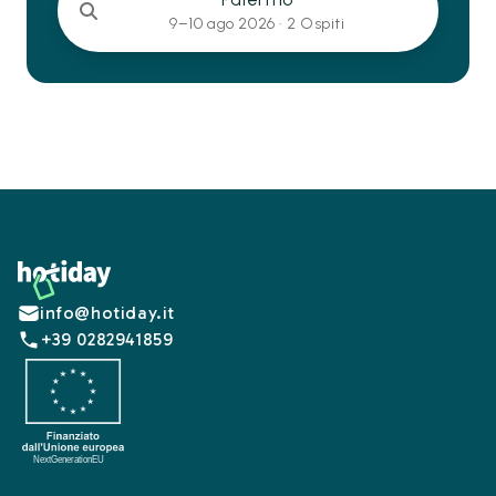
9–10 ago 2026 ·
2 Ospiti
Footer
info@hotiday.it
+39 0282941859