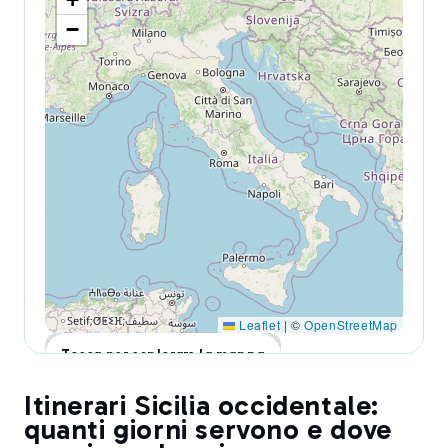
−
Leaflet
|
©
OpenStreetMap
Tocca per esplorare la mappa
Itinerari Sicilia occidentale:
quanti giorni servono e dove