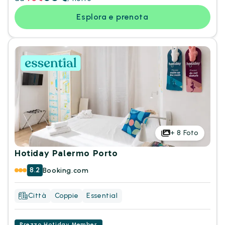
Esplora e prenota
+
8
Foto
Hotiday Palermo Porto
8.2
Booking.com
Città
Coppie
Essential
Prezzo Hotiday Member