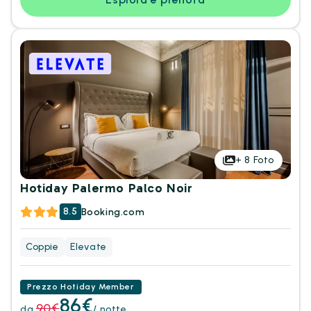
+
8
Foto
Hotiday Palermo Palco Noir
8.5
Booking.com
Coppie
Elevate
Prezzo Hotiday Member
86€
90€
da
/ notte