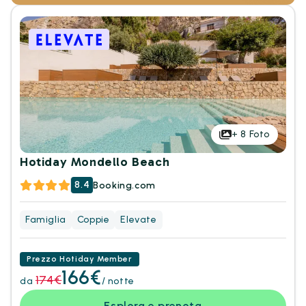
+
8
Foto
Hotiday Mondello Beach
8.4
Booking.com
Famiglia
Coppie
Elevate
Prezzo Hotiday Member
166€
174€
da
/ notte
Esplora e prenota