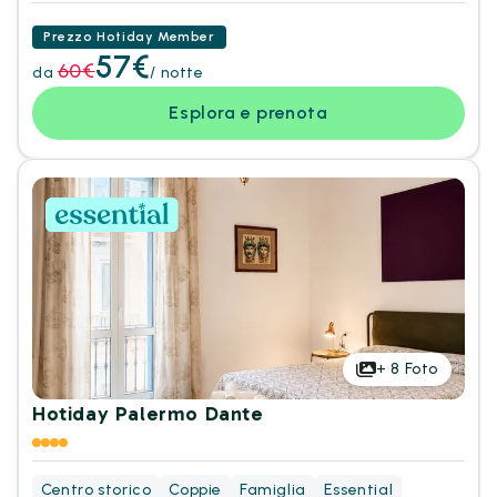
Prezzo Hotiday Member
57€
60€
da
/ notte
Esplora e prenota
+
8
Foto
Hotiday Palermo Dante
Centro storico
Coppie
Famiglia
Essential