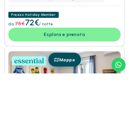
Prezzo Hotiday Member
72€
75€
da
/ notte
Esplora e prenota
Mappa
+
8
Foto
Hotiday Palermo Massimo
4.5/5
Google