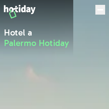
Hotel a Palermo: scopri le migliori camere con Hotiday - 
Hotel a
Palermo Hotiday