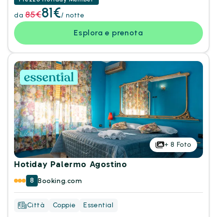
81€
85€
da
/ notte
Esplora e prenota
+
8
Foto
Hotiday Palermo Agostino
8
Booking.com
Città
Coppie
Essential