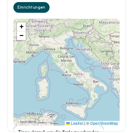
Einrichtungen
+
−
Leaflet
|
©
OpenStreetMap
Tippe darauf, um die Karte zu erkunden