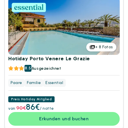
+
8
Fotos
Hotiday Porto Venere Le Grazie
8.5
Ausgezeichnet
Paare
Familie
Essential
Preis Hotiday Mitglied
86€
90€
von
/ notte
Erkunden und buchen