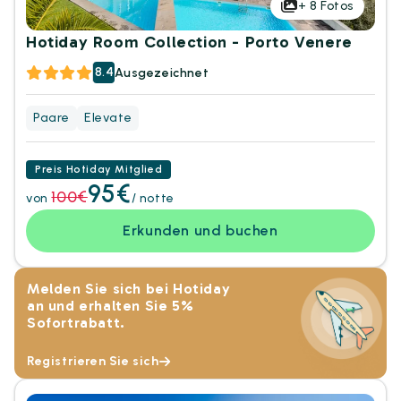
+
8
Fotos
Hotiday Room Collection - Porto Venere
8.4
Ausgezeichnet
Paare
Elevate
Preis Hotiday Mitglied
95€
100€
von
/ notte
Erkunden und buchen
Melden Sie sich bei Hotiday
an und erhalten Sie 5%
Sofortrabatt.
Registrieren Sie sich