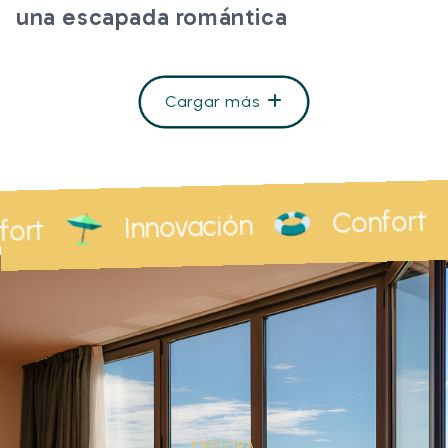
una escapada romántica
Cargar más
Confort
Innovación
fort
EXPLORA