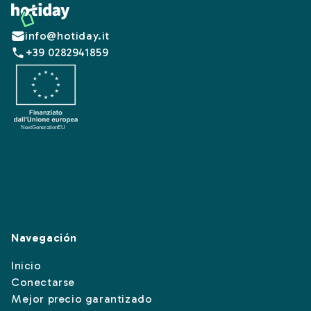
Footer
info@hotiday.it
+39 0282941859
Navegación
Inicio
Conectarse
Mejor precio garantizado