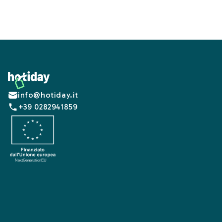
Footer
info@hotiday.it
+39 0282941859