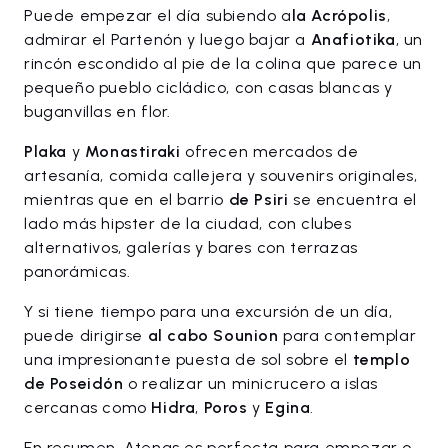
Puede empezar el día subiendo a
la Acrópolis
,
admirar el Partenón y luego bajar a
Anafiotika
, un
rincón escondido al pie de la colina que parece un
pequeño pueblo cicládico, con casas blancas y
buganvillas en flor.
Plaka
y
Monastiraki
ofrecen mercados de
artesanía, comida callejera y souvenirs originales,
mientras que en el barrio
de Psiri
se encuentra el
lado más hipster de la ciudad, con clubes
alternativos, galerías y bares con terrazas
panorámicas.
Y si tiene tiempo para una excursión de un día,
puede dirigirse
al cabo Sounion
para contemplar
una impresionante puesta de sol sobre el
templo
de Poseidón
o realizar un minicrucero a islas
cercanas como
Hidra
,
Poros
y
Egina
.
En resumen, Atenas es perfecta para empezar o