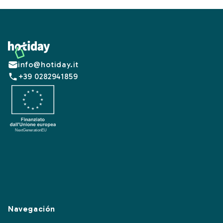
Footer
info@hotiday.it
+39 0282941859
Navegación