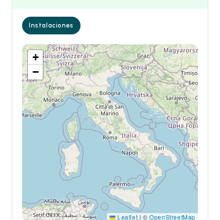
Instalaciones
+
−
Leaflet
|
©
OpenStreetMap