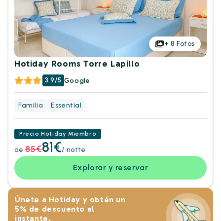
+
8
Fotos
Hotiday Rooms Torre Lapillo
3.9/5
Google
Familia
Essential
Precio Hotiday Miembro
81€
85€
de
/ notte
Explorar y reservar
Únete a Hotiday y obtén un
5% de descuento al
instante.