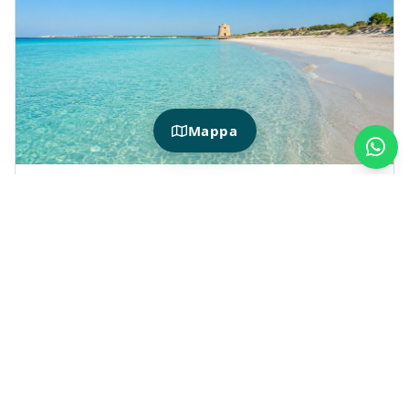
Mappa
HOTIDAY EN TORRE LAPILLO
¿Qué hacer durante una estancia en
Torre Lapillo?
Durante tu estancia en Torre Lapillo podrás
combinar días de playa, paseos por la costa,
puestas de sol sobre el mar y rutas para
descubrir el Salento.
Su ubicación es perfecta para visitar
localidades cercanas como
Porto Cesareo
,
Gallipoli
y
Otranto
, o para elegir opciones