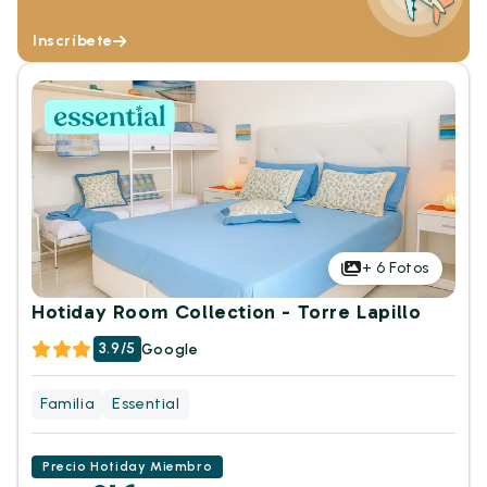
Inscríbete
+
6
Fotos
Hotiday Room Collection - Torre Lapillo
3.9/5
Google
Familia
Essential
Precio Hotiday Miembro