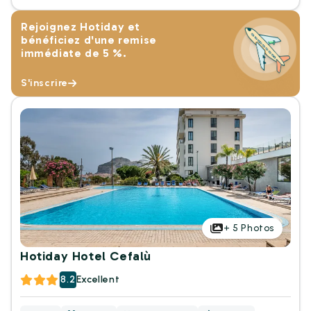
Rejoignez Hotiday et
bénéficiez d'une remise
immédiate de 5 %.
S'inscrire
+
5
Photos
Hotiday Hotel Cefalù
8.2
Excellent