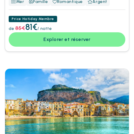
Mer
Famille
Romantique
Argent
Price Hotiday Membre
81€
85€
de
/ notte
Explorer et réserver