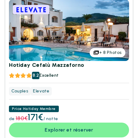
+
8
Photos
Hotiday Cefalù Mazzaforno
8.2
Excellent
Couples
Elevate
Price Hotiday Membre
171€
180€
de
/ notte
Explorer et réserver