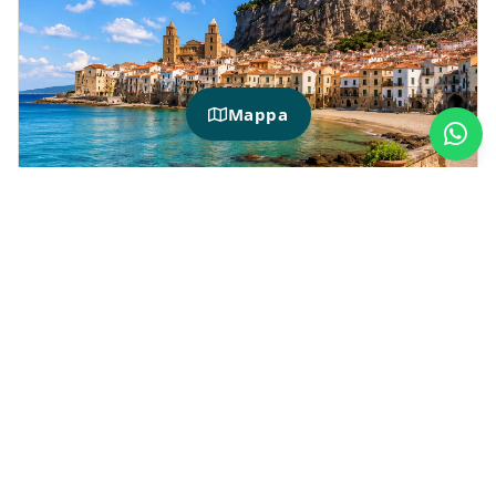
Mappa
HOTIDAY À CEFALÙ
Hôtels à Cefalù près de la mer et du
centre historique
Séjourner à
Cefalù
, c'est avoir à portée de
main certaines des plus belles expériences que
la Sicile a à offrir : des plages dorées, une mer
cristalline, des vues panoramiques et un
village plein de charme.
Son emplacement est idéal pour passer des
vacances à la mer en Sicile et pour découvrir