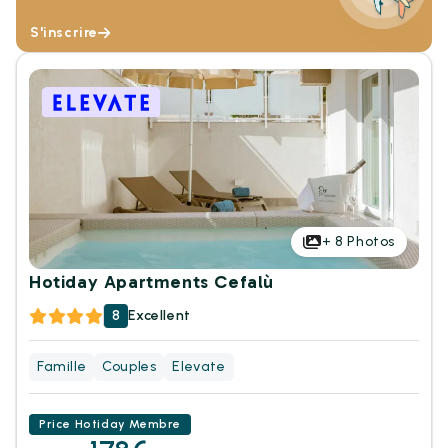
S'inscrire
+
8
Photos
Hotiday Apartments Cefalù
8
Excellent
Famille
Couples
Elevate
Price Hotiday Membre