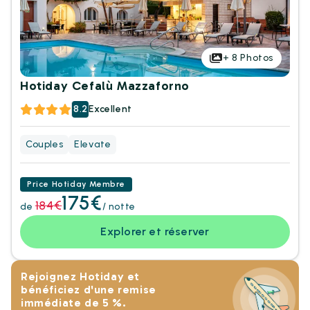
+
8
Photos
Hotiday Cefalù Mazzaforno
8.2
Excellent
Couples
Elevate
Price Hotiday Membre
175€
184€
de
/ notte
Explorer et réserver
Rejoignez Hotiday et
bénéficiez d'une remise
immédiate de 5 %.