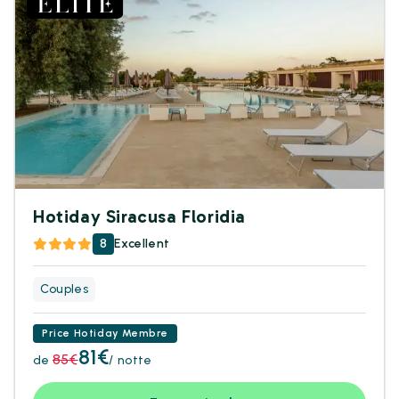
Hotiday Siracusa Floridia
8
Excellent
Couples
Price Hotiday Membre
81€
85€
de
/ notte