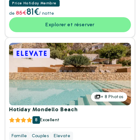
Price Hotiday Membre
81€
85€
de
/ notte
Explorer et réserver
+
8
Photos
Hotiday Mondello Beach
8
Excellent
Famille
Couples
Elevate