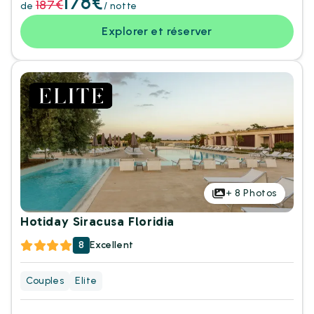
178€
187€
de
/ notte
Explorer et réserver
+
8
Photos
Hotiday Siracusa Floridia
8
Excellent
Couples
Elite