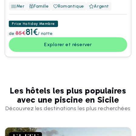
Mer
Famille
Romantique
Argent
Price Hotiday Membre
81€
85€
de
/ notte
Explorer et réserver
Les hôtels les plus populaires
avec une piscine en Sicile
Découvrez les destinations les plus recherchées