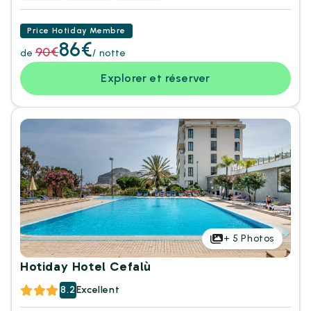
Price Hotiday Membre
86€
90€
de
/ notte
Explorer et réserver
+
5
Photos
Hotiday Hotel Cefalù
8.2
Excellent