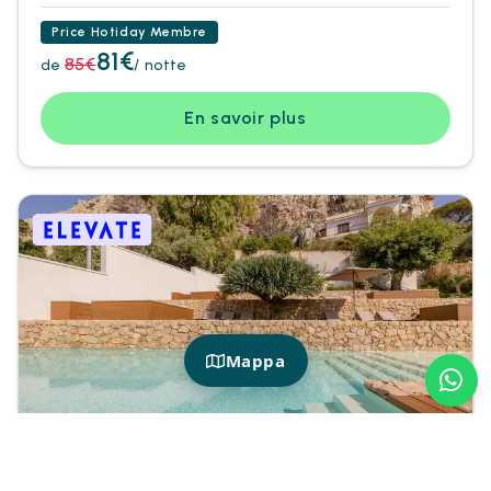
Price Hotiday Membre
81€
85€
de
/ notte
En savoir plus
Mappa