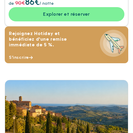
86€
90€
de
/ notte
Explorer et réserver
Rejoignez Hotiday et
bénéficiez d'une remise
immédiate de 5 %.
S'inscrire