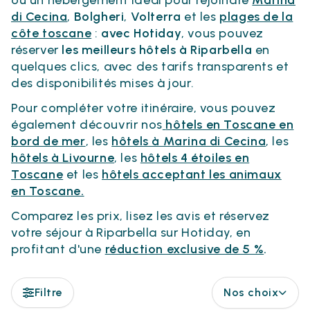
ou un hébergement idéal pour rejoindre
Marina
di Cecina
,
Bolgheri
,
Volterra
et les
plages de la
côte toscane
:
avec Hotiday
, vous pouvez
réserver
les meilleurs hôtels à Riparbella
en
quelques clics, avec des tarifs transparents et
des disponibilités mises à jour.
Pour compléter votre itinéraire, vous pouvez
également découvrir nos
hôtels en Toscane en
bord de mer
, les
hôtels à Marina di Cecina
, les
hôtels à Livourne
, les
hôtels 4 étoiles en
Toscane
et les
hôtels acceptant les animaux
en Toscane.
Comparez les prix, lisez les avis et réservez
votre séjour à Riparbella sur Hotiday, en
profitant d'une
réduction exclusive de 5 %
.
Filtre
Nos choix