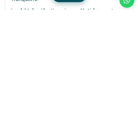
Les
hôtels sélectionnés par Hotiday
sont
parfaits pour les couples, les familles et les
voyageurs à la recherche d'un point de chute
pratique pour découvrir la
Côte des
Étrusques
, Marina di Cecina,
Livourne
et les
collines de Pise.
Une solution idéale pour ceux qui recherchent
un hôtel à Marina di Cecina
,
un hôtel à
Livourne
,
un hôtel 4 étoiles en Toscane
et
hôtels avec restaurant en Toscane.
Encore plus d'inspiration