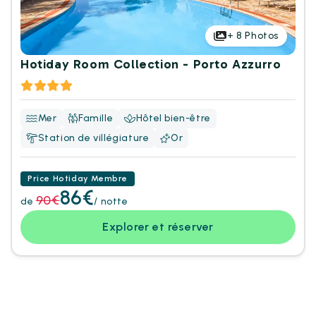
+
8
Photos
Hotiday Room Collection - Porto Azzurro
Mer
Famille
Hôtel bien-être
Station de villégiature
Or
Price Hotiday Membre
86€
90€
de
/ notte
Explorer et réserver