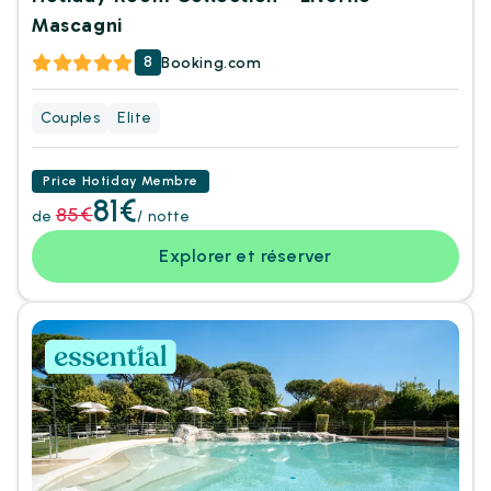
Mascagni
8
Booking.com
Couples
Elite
Price Hotiday Membre
81€
85€
de
/ notte
Explorer et réserver