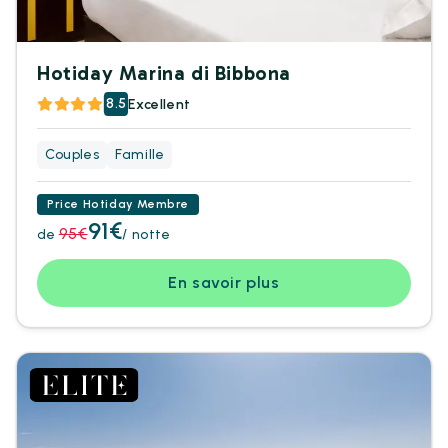
Hotiday Marina di Bibbona
8.5
Excellent
Couples
Famille
Price Hotiday Membre
91€
95€
de
/ notte
En savoir plus