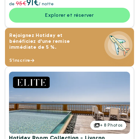
91€
95€
de
/ notte
Explorer et réserver
Rejoignez Hotiday et
bénéficiez d'une remise
immédiate de 5 %.
S'inscrire
+
8
Photos
Hotiday Room Collection - Livorno