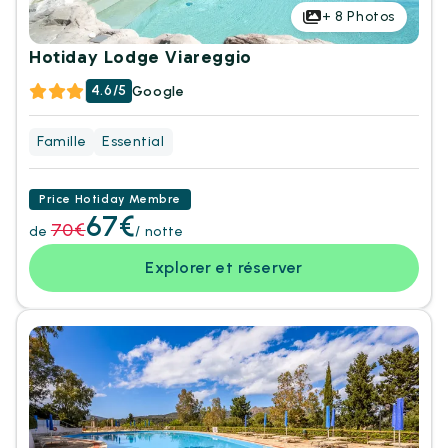
+
8
Photos
Hotiday Lodge Viareggio
4.6/5
Google
Famille
Essential
Price Hotiday Membre
67€
70€
de
/ notte
Explorer et réserver