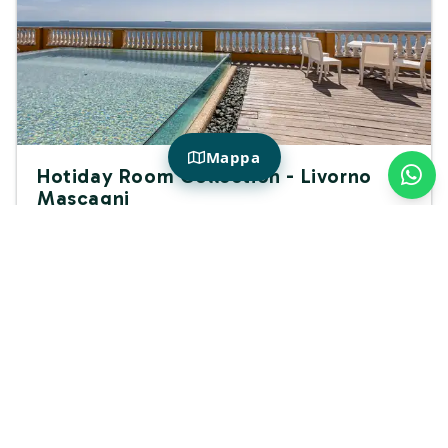
Mappa
Hotiday Room Collection - Livorno
Mascagni
8
Excellent
Couples
Price Hotiday Membre
81€
85€
de
/ notte
En savoir plus