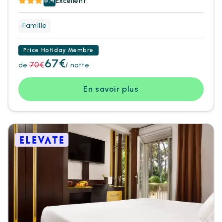
8.4
Excellent
Famille
Price Hotiday Membre
67€
70€
de
/ notte
En savoir plus