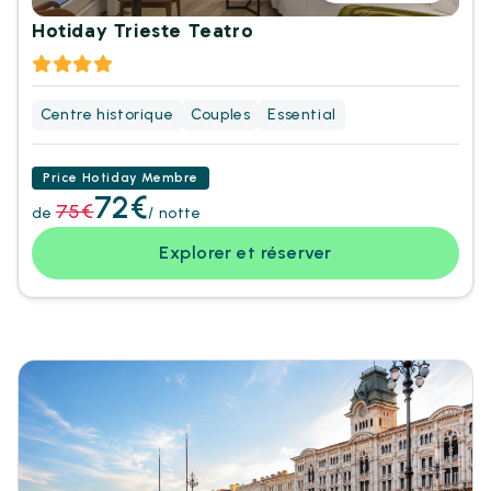
Hotiday Trieste Teatro
Centre historique
Couples
Essential
Price Hotiday Membre
72€
75€
de
/ notte
Explorer et réserver