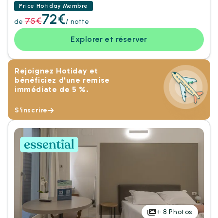
Price Hotiday Membre
72€
75€
de
/ notte
Explorer et réserver
Rejoignez Hotiday et
bénéficiez d'une remise
immédiate de 5 %.
S'inscrire
+
8
Photos