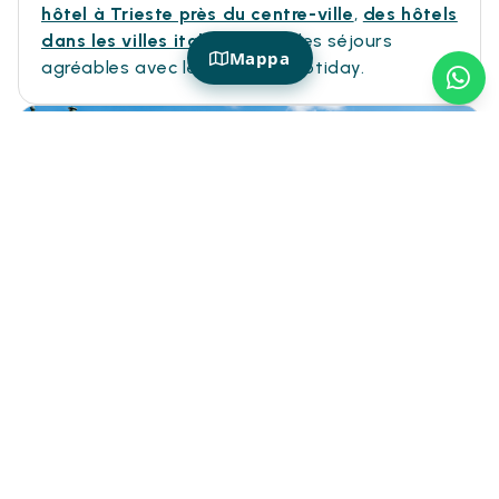
hôtel à Trieste près du centre-ville
,
des hôtels
dans les villes italiennes
et des séjours
Mappa
agréables avec le confort d'Hotiday.
HOTIDAY À TRIESTE
Pourquoi choisir Trieste pour votre
prochain séjour ?
Choisir
Trieste
, c'est découvrir une ville
élégante et fascinante, où la mer Adriatique