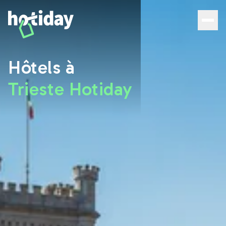
Hôtels à Trieste : découvrez les meilleures chambres av
Hôtels à
Trieste Hotiday