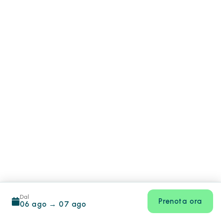
Dal
Prenota ora
06 ago
→
07 ago