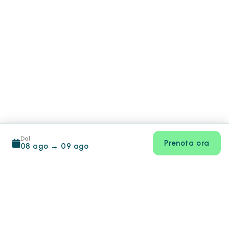
Dal
Prenota ora
08 ago
→
09 ago