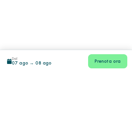
Dal
Prenota ora
07 ago
→
08 ago
Footer