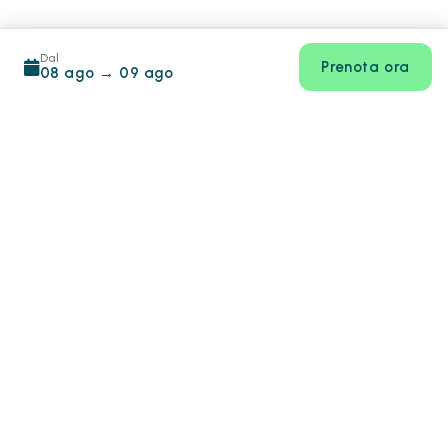
Dal
Prenota ora
08 ago
→
09 ago
Footer
info@hotiday.it
+39 0282941859