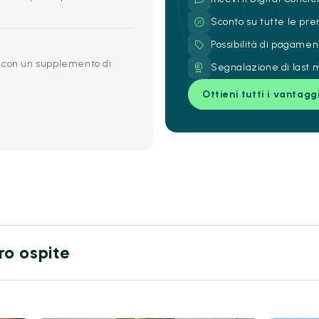
Sconto su tutte le pre
Possibilità di pagamen
 con un supplemento di
Segnalazione di last m
Ottieni tutti i vantagg
tro ospite