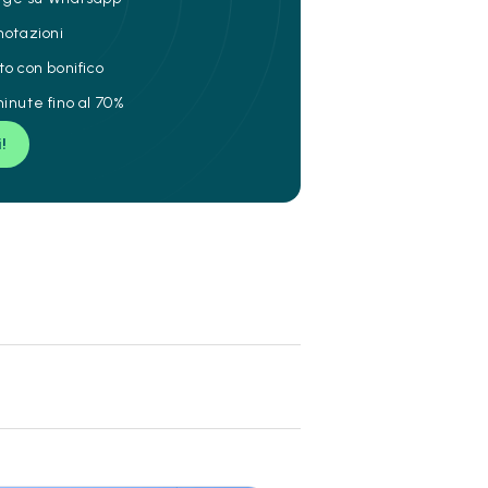
notazioni
to con bonifico
inute fino al 70%
i!