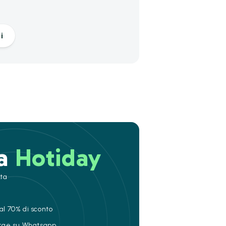
i
 a
Hotiday
ita
al 70% di sconto
ierge su Whatsapp