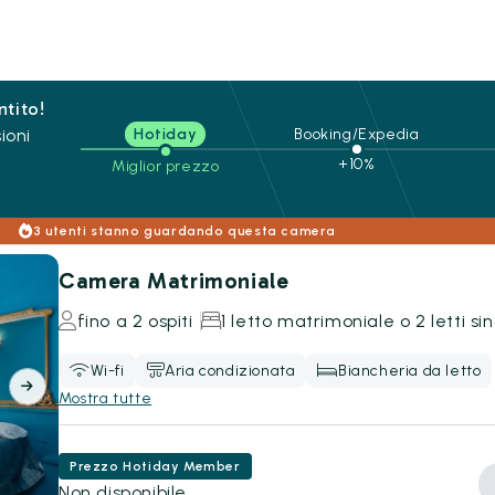
ntito!
ioni
Hotiday
Booking/Expedia
+10%
Miglior prezzo
3 utenti stanno guardando questa camera
Camera Matrimoniale
fino a 2 ospiti
1 letto matrimoniale o 2 letti sin
Wi-fi
Aria condizionata
Biancheria da letto
Mostra tutte
Prezzo Hotiday Member
Non disponibile