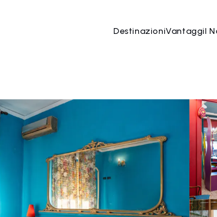
Destinazioni
Vantaggi
I N
09 ago
→
10 ago
2 Persone, 1 Camera
Prenota o