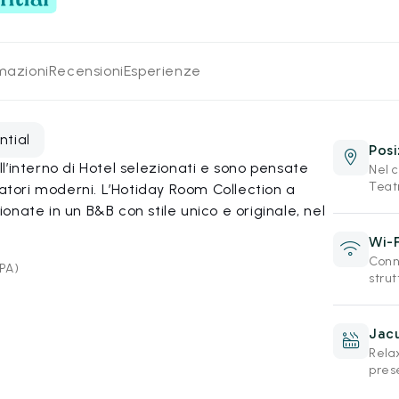
rmazioni
Recensioni
Esperienze
ntial
Posi
’interno di Hotel selezionati e sono pensate
Nel c
Teat
iatori moderni. L’Hotiday Room Collection a
nate in un B&B con stile unico e originale, nel
Wi-F
Conne
(PA)
strut
Jacu
Relax
pres