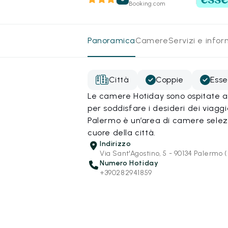
Booking.com
Panoramica
Camere
Servizi e info
Città
Coppie
Esse
Le camere Hotiday sono ospitate all
per soddisfare i desideri dei viagg
Palermo è un’area di camere selezio
cuore della città.
Indirizzo
Via Sant'Agostino, 5 - 90134 Palermo 
Numero Hotiday
+390282941859