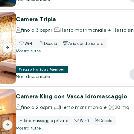
Camera Tripla
fino a 3 ospiti
1 letto matrimoniale + 1 letto si
Wi-fi
Doccia
Aria condizionata
Mostra tutte
Prezzo Hotiday Member
Non disponibile
Camera King con Vasca Idromassaggio
fino a 2 ospiti
1 letto matrimoniale
20 mq
Idromassaggio privato
Wi-fi
Doccia
Mostra tutte