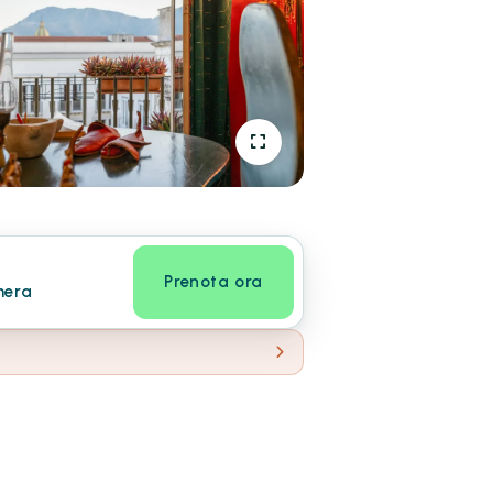
Prenota ora
mera