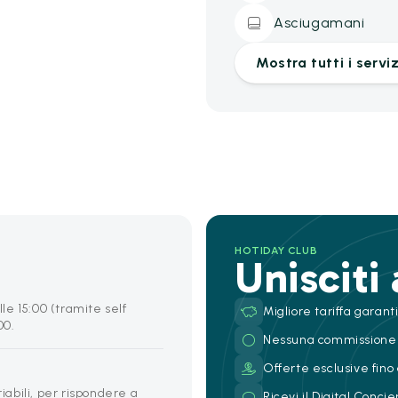
Asciugamani
Mostra tutti i serviz
HOTIDAY CLUB
Unisciti
lle 15:00 (tramite self
Migliore tariffa garant
00.
Nessuna commissione
Offerte esclusive fino 
riabili, per rispondere a
Ricevi il Digital Conc