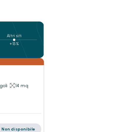
Altri siti
+15%
goli
14 mq
Non disponibile