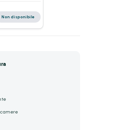
Non disponibile
ura
nte
e camere
a