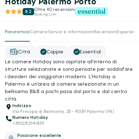
Hotiday Palermo Porto
Oltre 40 recensioni
8.2
Booking.com
Panoramica
Camere
Servizi e informazioni
Recensioni
Esperienz
Città
Coppie
Essential
Le camere Hotiday sono ospitate all’interno di
strutture selezionate e sono pensate per soddisfare
i desideri dei viaggiatori moderni. L’Hotiday a
Palermo è un’area di camere selezionate in un
bellissimo B&B a pochi passi dal porto e dal centro
città.
Indirizzo
Via Principe di Belmonte, 33 - 90139 Palermo (PA)
Numero Hotiday
+390282941859
Posizione eccellente