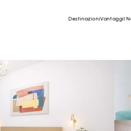
Destinazioni
Vantaggi
I N
07 ago
→
08 ago
2 Persone, 1 Camera
Prenota o