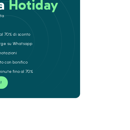
 a
Hotiday
ita
al 70% di sconto
ierge su Whatsapp
notazioni
to con bonifico
inute fino al 70%
i!