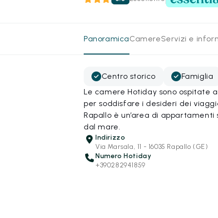
Panoramica
Camere
Servizi e info
Centro storico
Famiglia
Le camere Hotiday sono ospitate all
per soddisfare i desideri dei viagg
Rapallo è un’area di appartamenti s
dal mare.
Indirizzo
Via Marsala, 11 - 16035 Rapallo (GE)
Numero Hotiday
+390282941859