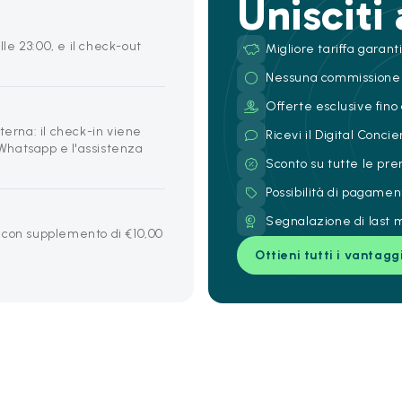
Unisciti
lle 23:00, e il check-out
Migliore tariffa garant
Nessuna commissione
Offerte esclusive fino 
terna: il check-in viene
Ricevi il Digital Conc
a Whatsapp e l'assistenza
Sconto su tutte le pre
Possibilità di pagamen
Segnalazione di last m
 con supplemento di €10,00
Ottieni tutti i vantagg