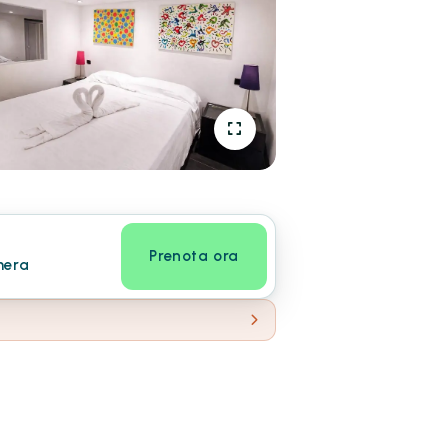
Prenota ora
mera