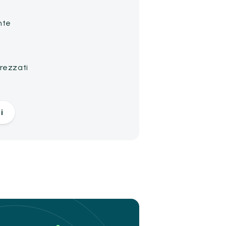
nte
rezzati
a
i