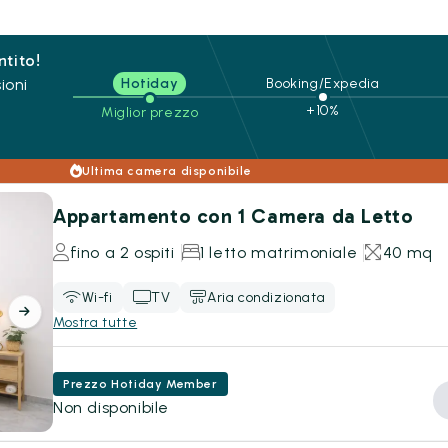
ntito!
ioni
Hotiday
Booking/Expedia
+10%
Miglior prezzo
Ultima camera disponibile
Appartamento con 1 Camera da Letto
fino a 2 ospiti
1 letto matrimoniale
40 mq
Wi-fi
TV
Aria condizionata
Mostra tutte
Prezzo Hotiday Member
Non disponibile