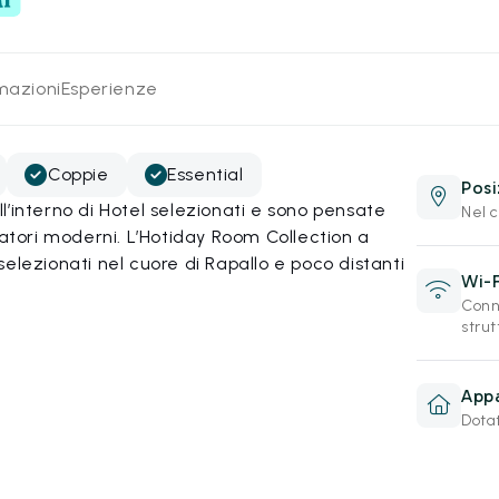
rmazioni
Esperienze
Coppie
Essential
Posi
’interno di Hotel selezionati e sono pensate
Nel c
iatori moderni. L’Hotiday Room Collection a
elezionati nel cuore di Rapallo e poco distanti
Wi-F
Conne
strut
Appa
Dotat