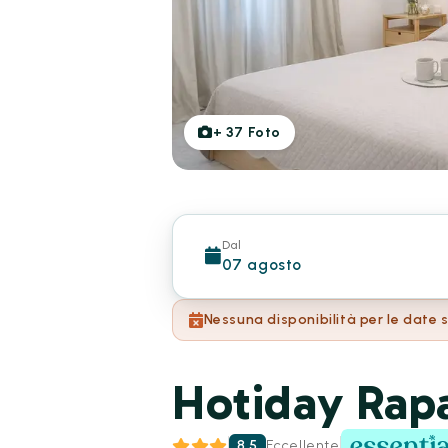
+
37
Foto
Dal
07 agosto
Nessuna disponibilità per le date 
Hotiday Rap
8.5
Eccellente