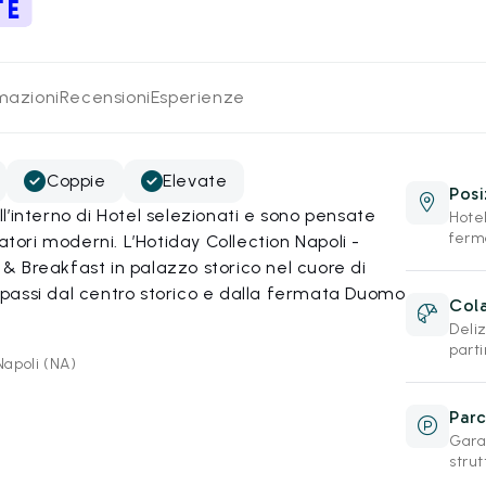
rmazioni
Recensioni
Esperienze
Coppie
Elevate
Posi
’interno di Hotel selezionati e sono pensate
Hote
ferm
atori moderni. L’Hotiday Collection Napoli -
 Breakfast in palazzo storico nel cuore di
hi passi dal centro storico e dalla fermata Duomo
Cola
Deliz
part
Napoli (NA)
Par
Gara
strut