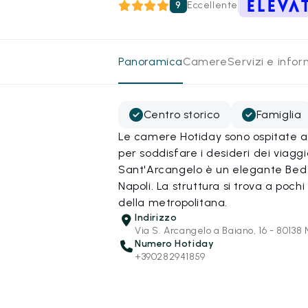
9
Eccellente
Panoramica
Camere
Servizi e info
Centro storico
Famiglia
Le camere Hotiday sono ospitate all
per soddisfare i desideri dei viaggi
Sant'Arcangelo è un elegante Bed &
Napoli. La struttura si trova a poc
della metropolitana.
Indirizzo
Via S. Arcangelo a Baiano, 16 - 80138 
Numero Hotiday
+390282941859