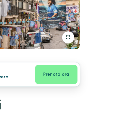
Prenota ora
mera
i