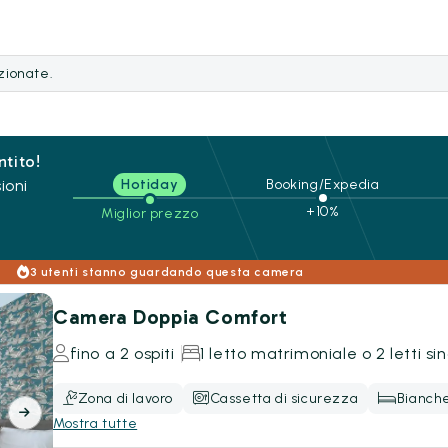
ezionate.
ntito!
ioni
Hotiday
Booking/Expedia
+10%
Miglior prezzo
3 utenti stanno guardando questa camera
Camera Doppia Comfort
fino a 2 ospiti
1 letto matrimoniale o 2 letti sin
Zona di lavoro
Cassetta di sicurezza
Bianche
Mostra tutte