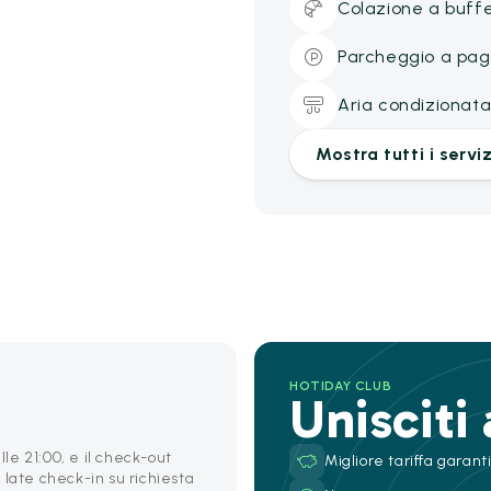
Colazione a buff
Parcheggio a pa
Aria condizionat
Mostra tutti i serviz
HOTIDAY CLUB
Unisciti
lle 21:00, e il check-out
Migliore tariffa garant
0, late check-in su richiesta