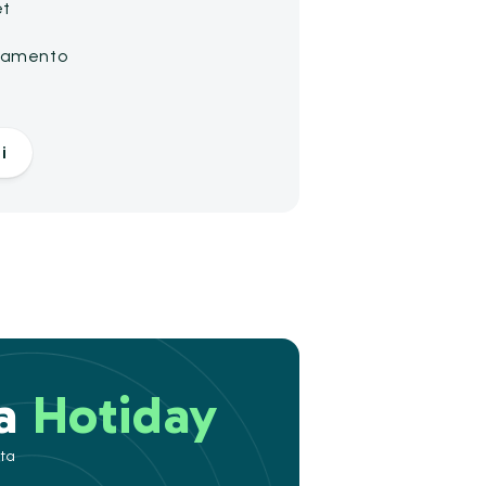
et
gamento
a
i
 a
Hotiday
ita