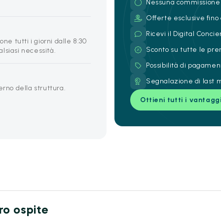
Nessuna commissione
Offerte esclusive fino 
Ricevi il Digital Conc
ne tutti i giorni dalle 8:30
Sconto su tutte le pre
ualsiasi necessità.
Possibilità di pagamen
Segnalazione di last m
erno della struttura.
Ottieni tutti i vantagg
tro ospite