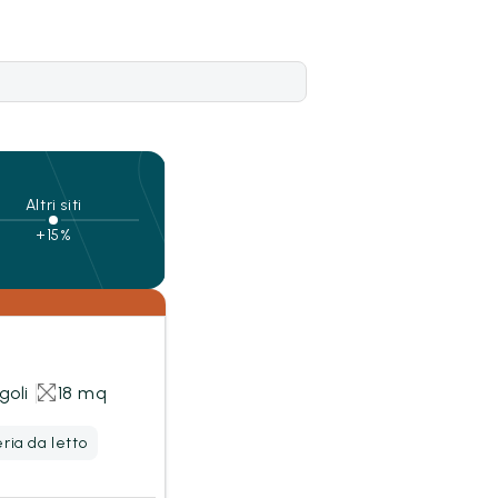
Altri siti
+15%
goli
18 mq
ria da letto