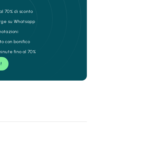
al 70% di sconto
ierge su Whatsapp
notazioni
to con bonifico
inute fino al 70%
i!