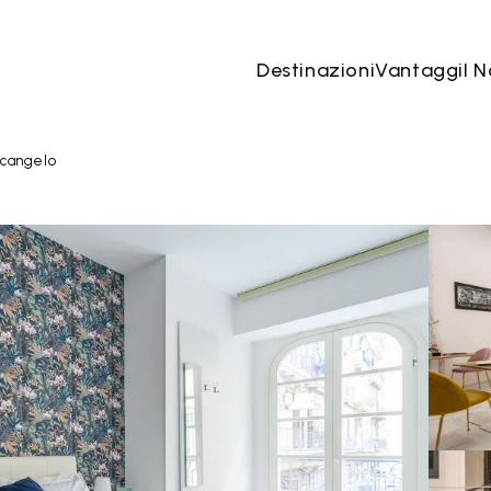
Destinazioni
Vantaggi
I N
08 ago
→
09 ago
2 Persone, 1 Camera
Prenota o
rcangelo