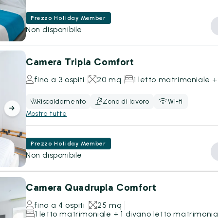
Prezzo Hotiday Member
Non disponibile
Camera Tripla Comfort
fino a 3 ospiti
20 mq
1 letto matrimoniale + 
Riscaldamento
Zona di lavoro
Wi-fi
Mostra tutte
Prezzo Hotiday Member
Non disponibile
Camera Quadrupla Comfort
fino a 4 ospiti
25 mq
1 letto matrimoniale + 1 divano letto matrimonia