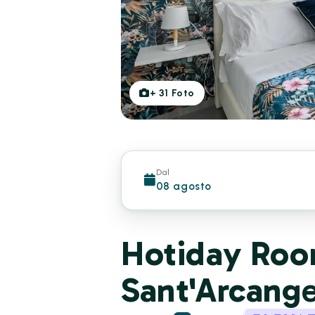
+
31
Foto
Dal
08 agosto
Hotiday Room
Sant'Arcang