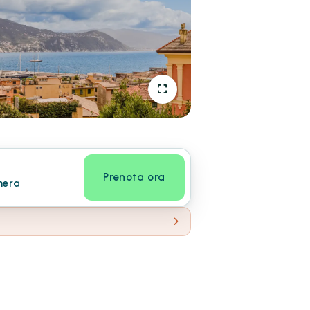
Prenota ora
mera