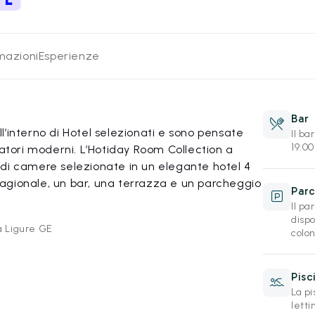
rmazioni
Esperienze
Bar
’interno di Hotel selezionati e sono pensate
Il ba
19:0
iatori moderni. L’Hotiday Room Collection a
di camere selezionate in un elegante hotel 4
 stagionale, un bar, una terrazza e un parcheggio
Par
Il pa
disp
a Ligure GE
colon
Pisc
La pi
letti