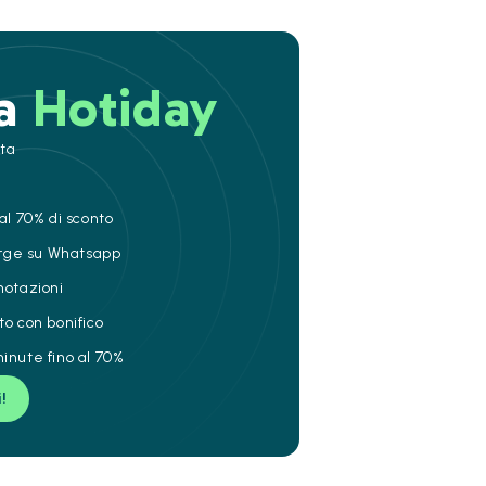
 a
Hotiday
ita
al 70% di sconto
ierge su Whatsapp
notazioni
to con bonifico
inute fino al 70%
i!