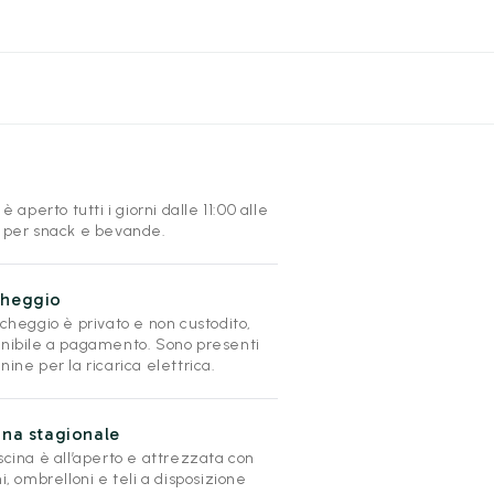
r è aperto tutti i giorni dalle 11:00 alle
0 per snack e bevande.
cheggio
rcheggio è privato e non custodito,
onibile a pagamento. Sono presenti
nine per la ricarica elettrica.
ina stagionale
scina è all’aperto e attrezzata con
ni, ombrelloni e teli a disposizione