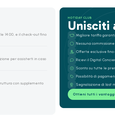
HOTIDAY CLUB
Unisciti
le 14:00, e il check-out fino
Migliore tariffa garant
Nessuna commissione
Offerte esclusive fino 
ione per assisterti in caso
Ricevi il Digital Conc
Sconto su tutte le pre
Possibilità di pagamen
struttura con supplemento
Segnalazione di last m
Ottieni tutti i vantagg