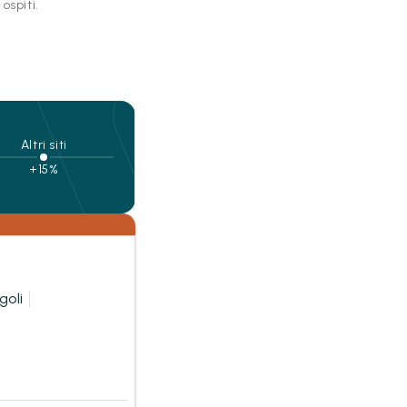
 ospiti.
Altri siti
+15%
goli