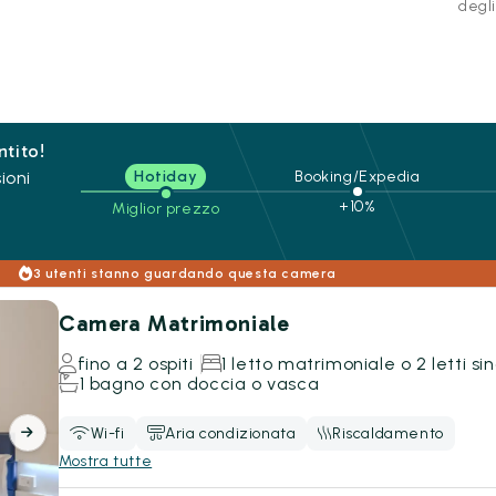
degli
ntito!
ioni
Hotiday
Booking/Expedia
+10%
Miglior prezzo
3 utenti stanno guardando questa camera
Camera Matrimoniale
fino a 2 ospiti
1 letto matrimoniale o 2 letti sin
1 bagno con doccia o vasca
Wi-fi
Aria condizionata
Riscaldamento
Mostra tutte