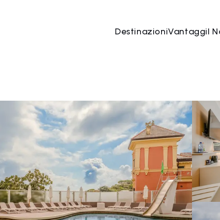
Destinazioni
Vantaggi
I N
06 ago
→
07 ago
2 Persone, 1 Camera
Prenota o