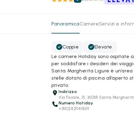
Panoramica
Camere
Servizi e info
Coppie
Elevate
Le camere Hotiday sono ospitate all
per soddisfare i desideri dei viagg
Santa Margherita Ligure è un’area 
stelle dotato di piscina all’aperto
privato.
Indirizzo
Via Favale, 31, 16038 Santa Margherit
Numero Hotiday
+390282941859