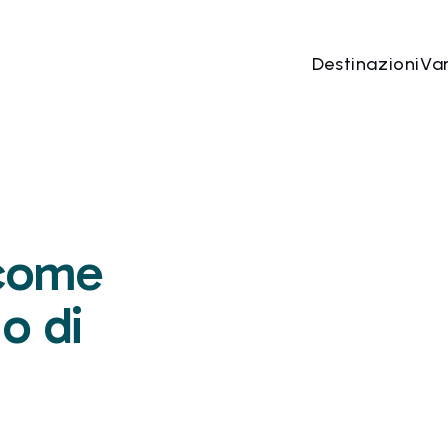
Destinazioni
Va
 come
io di