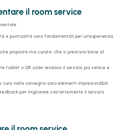
entare il room service
amentale:
dità e puntualità sono fondamentali per un'esperienza
oche proposte ma curate, che si prestano bene al
mite tablet o QR code rendono il servizio più veloce e
 e cura nella consegna sono elementi imprescindibili.
feedback per migliorare costantemente il servizio
re il room service