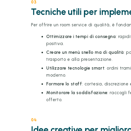
03
Tecniche utili per implem
Per offrire un room service di qualità, è fond
Ottimizzare i tempi di consegna
: rapi
positiva.
Creare un menù snello ma di qualità
: p
trasporto e alla presentazione.
Utilizzare tecnologie smart
: ordini tra
moderno.
Formare lo staff
: cortesia, discrezione
Monitorare la soddisfazione
: raccogli 
offerto.
04
Idee creative per migliora