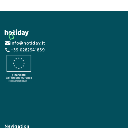
Footer
info@hotiday.it
+39 0282941859
Navigation