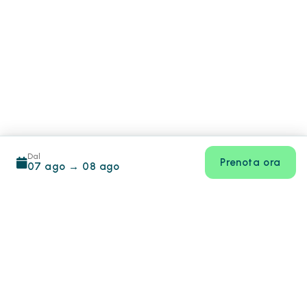
Dal
Prenota ora
07 ago
→
08 ago
Footer