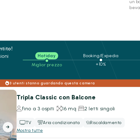
un b
beva
ntito!
ioni
Hotiday
Booking/Expedia
+10%
Miglior prezzo
3 utenti stanno guardando questa camera
Tripla Classic con Balcone
fino a 3 ospiti
16 mq
2 letti singoli
TV
Aria condizionata
Riscaldamento
Mostra tutte