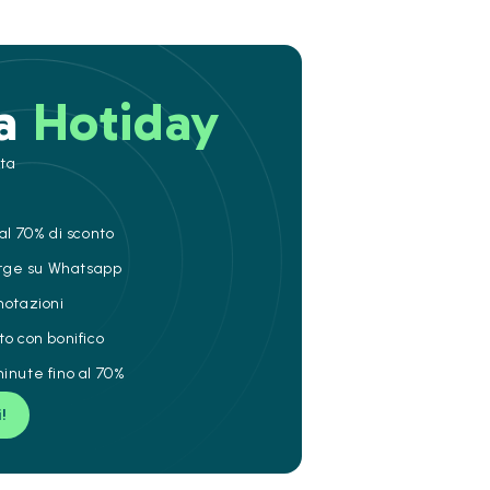
 a
Hotiday
ita
al 70% di sconto
ierge su Whatsapp
notazioni
to con bonifico
inute fino al 70%
i!