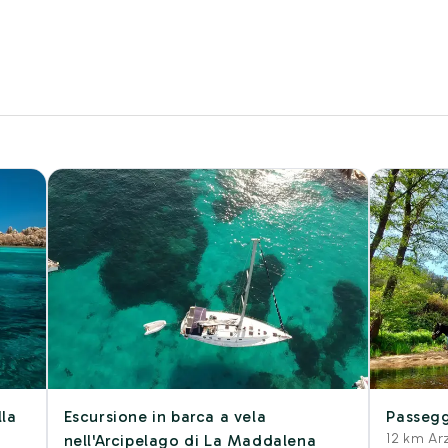
lla
Escursione in barca a vela
Passegg
12 km A
nell'Arcipelago di La Maddalena