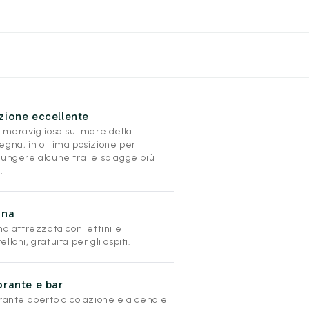
zione eccellente
a meravigliosa sul mare della
egna, in ottima posizione per
iungere alcune tra le spiagge più
.
ina
na attrezzata con lettini e
lloni, gratuita per gli ospiti.
orante e bar
orante aperto a colazione e a cena e