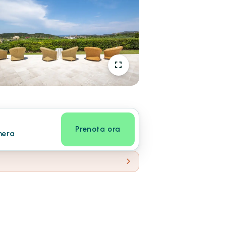
Prenota ora
mera