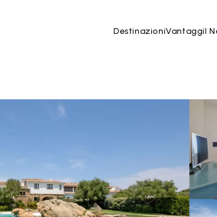
Destinazioni
Vantaggi
I N
07 ago
→
08 ago
2 Persone, 1 Camera
Prenota o