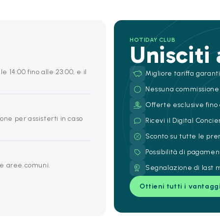
HOTIDAY CLUB
Unisciti
e 14:00 fino alle 23:00, e il
Migliore tariffa garant
Nessuna commissione
Offerte esclusive fino 
one per assisterti in caso
Ricevi il Digital Conc
Sconto su tutte le pre
Possibilità di pagamen
lle aree comuni.
Segnalazione di last m
Ottieni tutti i vantagg