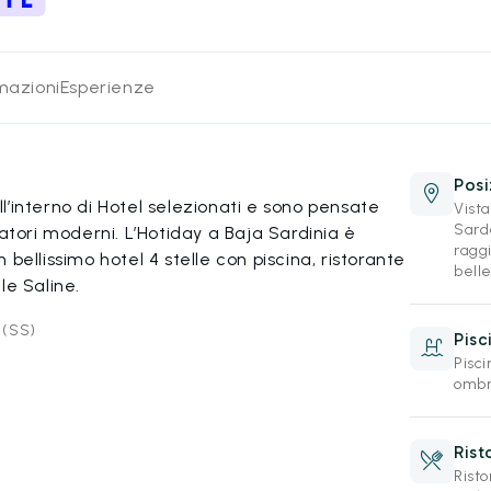
rmazioni
Esperienze
Posi
’interno di Hotel selezionati e sono pensate
Vist
Sard
iatori moderni. L’Hotiday a Baja Sardinia è
ragg
bellissimo hotel 4 stelle con piscina, ristorante
belle
le Saline.
 (SS)
Pisc
Pisci
ombre
Rist
Rist