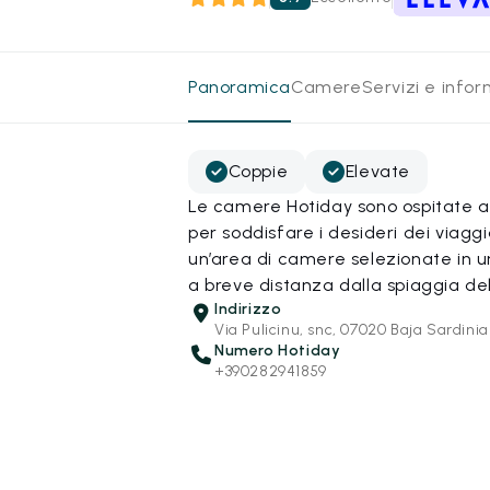
Panoramica
Camere
Servizi e info
Coppie
Elevate
Le camere Hotiday sono ospitate all
per soddisfare i desideri dei viagg
un’area di camere selezionate in un 
a breve distanza dalla spiaggia del
Indirizzo
Via Pulicinu, snc, 07020 Baja Sardinia
Numero Hotiday
+390282941859