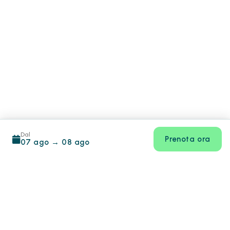
Dal
Prenota ora
07 ago
→
08 ago