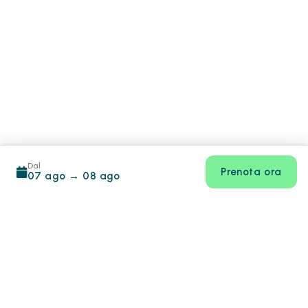
Dal
Prenota ora
07 ago
→
08 ago