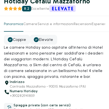
Hotiday Cefalù Mazzaforno
8.2
Eccellente
Panoramica
Camere
Servizi e informazioni
Recensioni
Esperienz
Coppie
Elevate
Le camere Hotiday sono ospitate all’interno di Hotel
selezionati e sono pensate per soddisfare i desideri
dei viaggiatori moderni. L’Hotiday Cefalù
Mazzaforno, a 5km dal centro di Cefalù, è un’area
di camere selezionate in un bellissimo hotel 4 stelle
con piscina, spiaggia privata, ristorante e bar.
Indirizzo
Contrada Mazzaforno - 90015 Mazzaforno (PA)
Numero Hotiday
+390282941859
Spiaggia privata (con carta servizi)