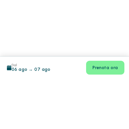
Dal
Prenota ora
06 ago
→
07 ago
Footer