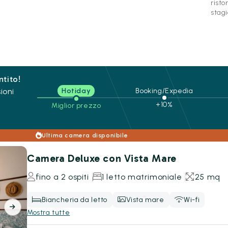
risto
stagi
ntito!
ioni
Hotiday
Booking/Expedia
+10%
Miglior prezzo
Ultima camera disponibile
Camera Deluxe con Vista Mare
fino a 2 ospiti
1 letto matrimoniale
25 mq
Biancheria da letto
Vista mare
Wi-fi
Mostra tutte