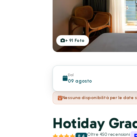
+
91
Foto
Dal
09 agosto
Nessuna disponibilità per le date 
Hotiday Gra
Oltre 450 recensioni
8.4