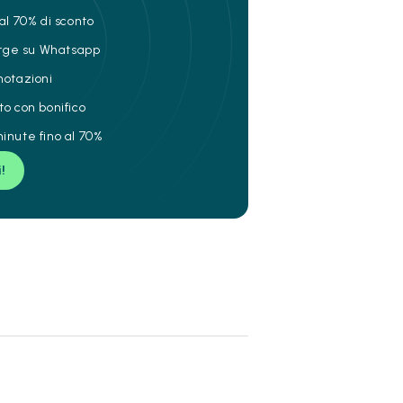
al 70% di sconto
ierge su Whatsapp
notazioni
to con bonifico
inute fino al 70%
i!