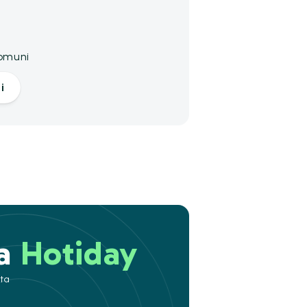
comuni
i
 a
Hotiday
ita