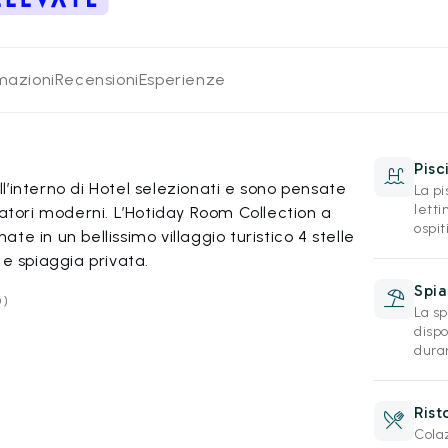
rmazioni
Recensioni
Esperienze
Pisc
’interno di Hotel selezionati e sono pensate
La pi
letti
iatori moderni. L’Hotiday Room Collection a
ospiti
e in un bellissimo villaggio turistico 4 stelle
 e spiaggia privata.
Spia
O)
La sp
disp
duran
Rist
Cola