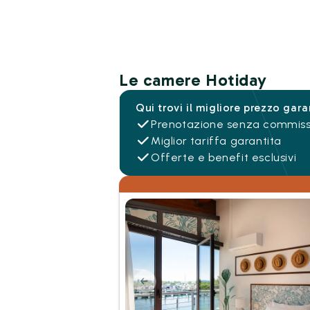
Le camere Hotiday
Qui trovi il migliore prezzo gara
Prenotazione senza commiss
Miglior tariffa garantita
Offerte e benefit esclusivi