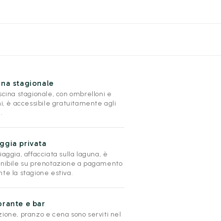
ina stagionale
scina stagionale, con ombrelloni e
ni, è accessibile gratuitamente agli
.
ggia privata
iaggia, affacciata sulla laguna, è
onibile su prenotazione a pagamento
te la stagione estiva.
orante e bar
zione, pranzo e cena sono serviti nel