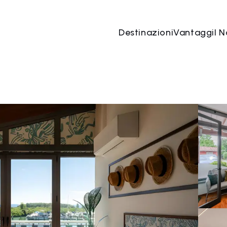
Destinazioni
Vantaggi
I N
09 ago
→
10 ago
2 Persone, 1 Camera
Prenota o