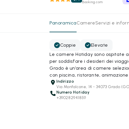
Booking.com
Panoramica
Camere
Servizi e info
Coppie
Elevate
Le camere Hotiday sono ospitate all
per soddisfare i desideri dei viagg
Grado è un’area di camere selezionat
con piscina, ristorante, animazione
Indirizzo
Via Monfalcone, 14 - 34073 Grado (G
Numero Hotiday
+390282941859