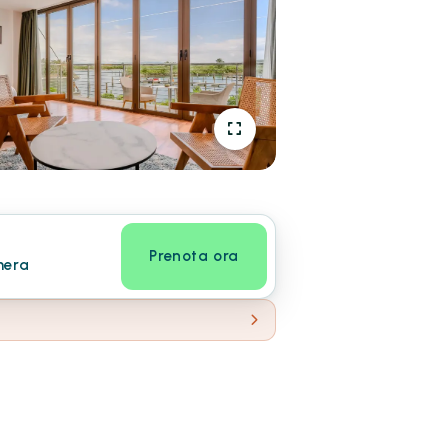
Prenota ora
mera