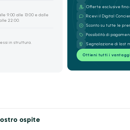
Offerte esclusive fino 
lle 9:00 alle 13:00 e dalle
Ricevi il Digital Conc
 alle 22:00.
Sconto su tutte le pre
Possibilità di pagamen
ssi in struttura.
Segnalazione di last m
Ottieni tutti i vantagg
 nostro ospite