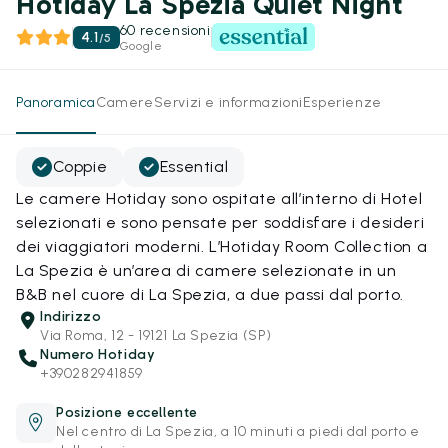
Hotiday La Spezia Quiet Night
60 recensioni
4.1
/
5
Google
Panoramica
Camere
Servizi e informazioni
Esperienze
Coppie
Essential
Le camere Hotiday sono ospitate all’interno di Hotel
selezionati e sono pensate per soddisfare i desideri
dei viaggiatori moderni. L’Hotiday Room Collection a
La Spezia è un’area di camere selezionate in un
B&B nel cuore di La Spezia, a due passi dal porto.
Indirizzo
Via Roma, 12 - 19121 La Spezia (SP)
Numero Hotiday
+390282941859
Posizione eccellente
Nel centro di La Spezia, a 10 minuti a piedi dal porto e