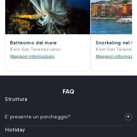
Battesimo del mare
Snorkeling nel Go
8 km San Terenzo Lerici
8 km San Terenzo L
Maggiori informazioni
Maggiori informazio
FAQ
Struttura
E' presente un parcheggio?
Hotiday