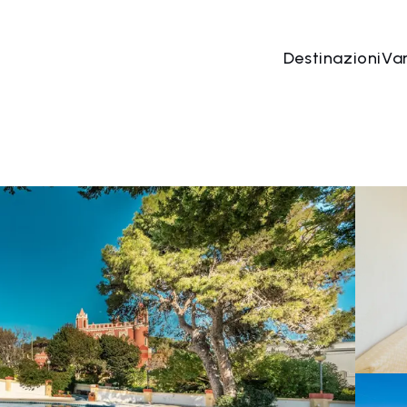
Destinazioni
Va
06 ago
→
07 ago
2 Persone, 1 Camera
Prenota o