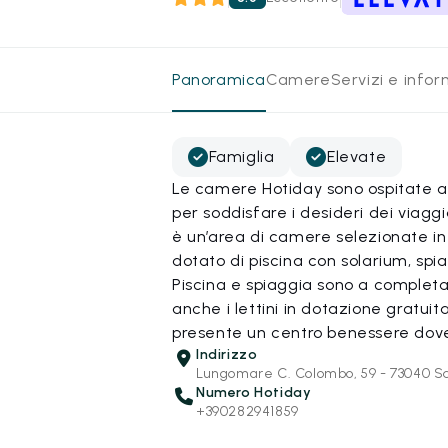
Panoramica
Camere
Servizi e info
Famiglia
Elevate
Le camere Hotiday sono ospitate all
per soddisfare i desideri dei viagg
è un’area di camere selezionate in 
dotato di piscina con solarium, spia
Piscina e spiaggia sono a completa 
anche i lettini in dotazione gratuit
presente un centro benessere dove
Indirizzo
Lungomare C. Colombo, 59 - 73040 Sa
Numero Hotiday
+390282941859