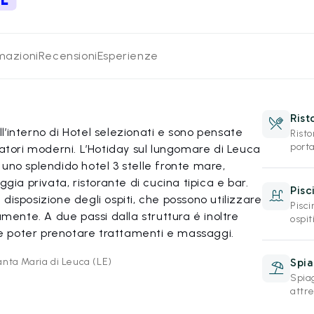
rmazioni
Recensioni
Esperienze
Rist
’interno di Hotel selezionati e sono pensate
Rist
porta
iatori moderni. L’Hotiday sul lungomare di Leuca
uno splendido hotel 3 stelle fronte mare,
ggia privata, ristorante di cucina tipica e bar.
Pisc
disposizione degli ospiti, che possono utilizzare
Pisci
amente. A due passi dalla struttura é inoltre
ospi
 poter prenotare trattamenti e massaggi.
nta Maria di Leuca (LE)
Spia
Spiag
attre