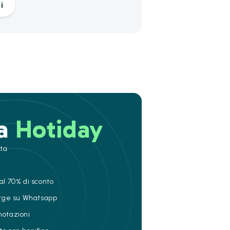
i
 a
Hotiday
ita
al 70% di sconto
ierge su Whatsapp
notazioni