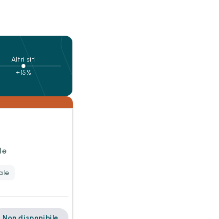
Altri siti
+15%
le
ale
Non disponibile