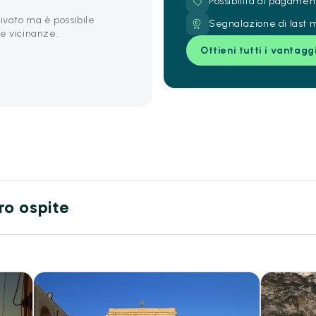
Possibilità di pagamen
ivato ma è possibile
Segnalazione di last m
e vicinanze.
Ottieni tutti i vantagg
tro ospite