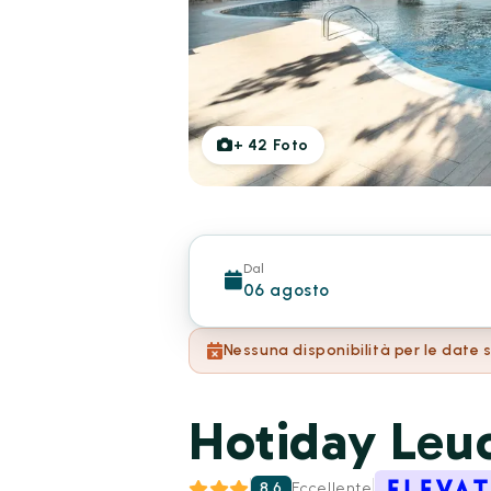
+
42
Foto
Dal
06 agosto
Nessuna disponibilità per le date 
Hotiday Leu
8.6
Eccellente