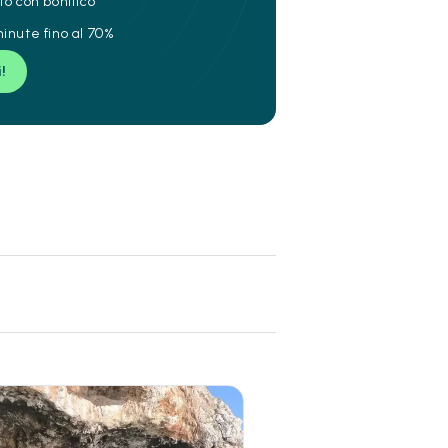
to con bonifico
inute fino al 70%
i!