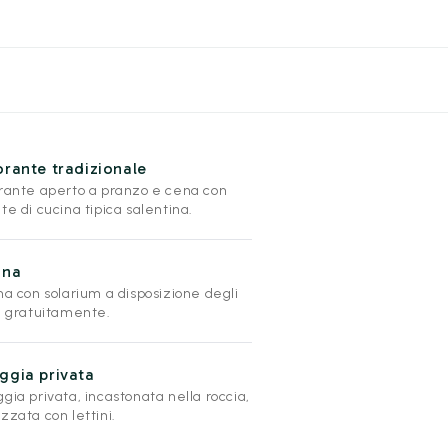
orante tradizionale
orante aperto a pranzo e cena con
te di cucina tipica salentina.
ina
na con solarium a disposizione degli
ti gratuitamente.
ggia privata
gia privata, incastonata nella roccia,
zzata con lettini.