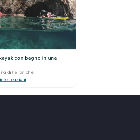
 kayak con bagno in una
na di Felloniche
 informazioni