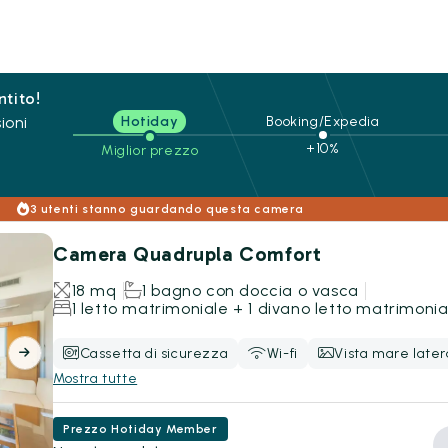
ntito!
ioni
Hotiday
Booking/Expedia
+10%
Miglior prezzo
3 utenti stanno guardando questa camera
Camera Quadrupla Comfort
18 mq
1 bagno con doccia o vasca
1 letto matrimoniale + 1 divano letto matrimonia
Cassetta di sicurezza
Wi-fi
Vista mare later
Mostra tutte
Prezzo Hotiday Member