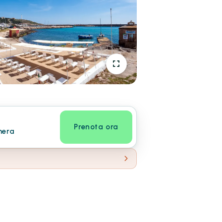
Prenota ora
mera