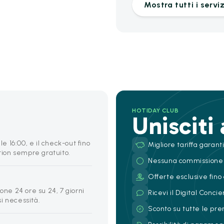
Mostra tutti i serviz
HOTIDAY CLUB
Unisciti
le 16:00, e il check-out fino
Migliore tariffa garant
ption sempre gratuito.
Nessuna commissione
Offerte esclusive fino 
one 24 ore su 24, 7 giorni
Ricevi il Digital Conc
si necessità.
Sconto su tutte le pre